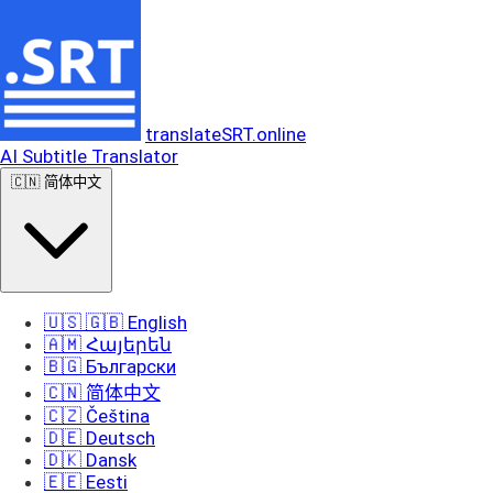
translateSRT.online
AI Subtitle Translator
🇨🇳 简体中文
🇺🇸 🇬🇧 English
🇦🇲 Հայերեն
🇧🇬 Български
🇨🇳 简体中文
🇨🇿 Čeština
🇩🇪 Deutsch
🇩🇰 Dansk
🇪🇪 Eesti