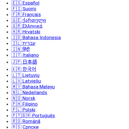
🇪🇸 Español
🇫🇮 Suomi
🇫🇷 Français
🇬🇪 ქართული
🇬🇷 Ελληνικά
🇭🇷 Hrvatski
🇮🇩 Bahasa Indonesia
🇮🇱 עברית
🇮🇳 हिंदी
🇮🇹 Italiano
🇯🇵 日本語
🇰🇷 한국어
🇱🇹 Lietuvių
🇱🇻 Latviešu
🇲🇾 Bahasa Melayu
🇳🇱 Nederlands
🇳🇴 Norsk
🇵🇭 Filipino
🇵🇱 Polski
🇵🇹🇧🇷 Português
🇷🇴 Română
🇷🇸 Српски