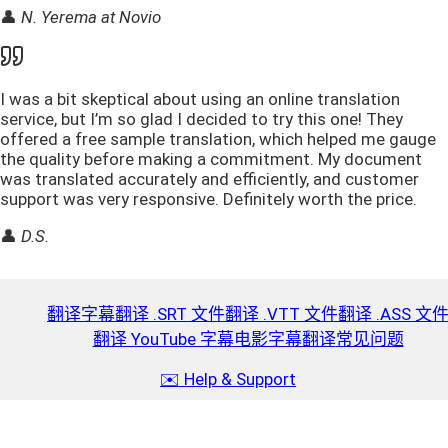
👤
N. Yerema at Novio
I was a bit skeptical about using an online translation
service, but I’m so glad I decided to try this one! They
offered a free sample translation, which helped me gauge
the quality before making a commitment. My document
was translated accurately and efficiently, and customer
support was very responsive. Definitely worth the price.
👤
D.S.
翻译字幕
翻译 .SRT 文件
翻译 .VTT 文件
翻译 .ASS 文
翻译 YouTube 字幕
电影字幕翻译
常见问题
✉️ Help & Support
充值