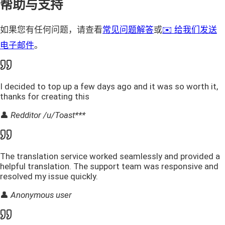
帮助与支持
如果您有任何问题，请查看
常见问题解答
或
✉️ 给我们发送
电子邮件
。
I decided to top up a few days ago and it was so worth it,
thanks for creating this
👤
Redditor /u/Toast***
The translation service worked seamlessly and provided a
helpful translation. The support team was responsive and
resolved my issue quickly.
👤
Anonymous user