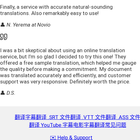
Finally, a service with accurate natural-sounding
translations. Also remarkably easy to use!
👤
N. Yerema at Novio
I was a bit skeptical about using an online translation
service, but I’m so glad I decided to try this one! They
offered a free sample translation, which helped me gauge
the quality before making a commitment. My document
was translated accurately and efficiently, and customer
support was very responsive. Definitely worth the price.
👤
D.S.
翻译字幕
翻译 .SRT 文件
翻译 .VTT 文件
翻译 .ASS 文
翻译 YouTube 字幕
电影字幕翻译
常见问题
✉️ Help & Support