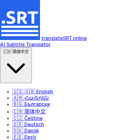
translateSRT.online
AI Subtitle Translator
🇨🇳 简体中文
🇺🇸 🇬🇧 English
🇦🇲 Հայերեն
🇧🇬 Български
🇨🇳 简体中文
🇨🇿 Čeština
🇩🇪 Deutsch
🇩🇰 Dansk
🇪🇪 Eesti