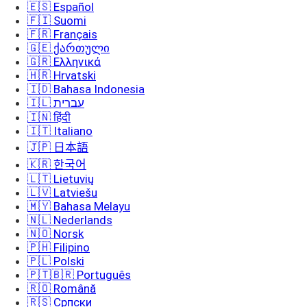
🇪🇸 Español
🇫🇮 Suomi
🇫🇷 Français
🇬🇪 ქართული
🇬🇷 Ελληνικά
🇭🇷 Hrvatski
🇮🇩 Bahasa Indonesia
🇮🇱 עברית
🇮🇳 हिंदी
🇮🇹 Italiano
🇯🇵 日本語
🇰🇷 한국어
🇱🇹 Lietuvių
🇱🇻 Latviešu
🇲🇾 Bahasa Melayu
🇳🇱 Nederlands
🇳🇴 Norsk
🇵🇭 Filipino
🇵🇱 Polski
🇵🇹🇧🇷 Português
🇷🇴 Română
🇷🇸 Српски