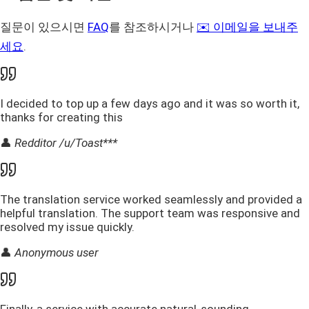
질문이 있으시면
FAQ
를 참조하시거나
✉️ 이메일을 보내주
세요
.
I decided to top up a few days ago and it was so worth it,
thanks for creating this
👤
Redditor /u/Toast***
The translation service worked seamlessly and provided a
helpful translation. The support team was responsive and
resolved my issue quickly.
👤
Anonymous user
Finally, a service with accurate natural-sounding