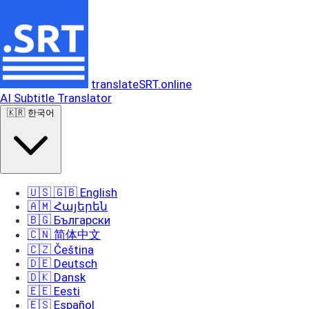
translateSRT.online
AI Subtitle Translator
🇰🇷 한국어
🇺🇸 🇬🇧 English
🇦🇲 Հայերեն
🇧🇬 Български
🇨🇳 简体中文
🇨🇿 Čeština
🇩🇪 Deutsch
🇩🇰 Dansk
🇪🇪 Eesti
🇪🇸 Español