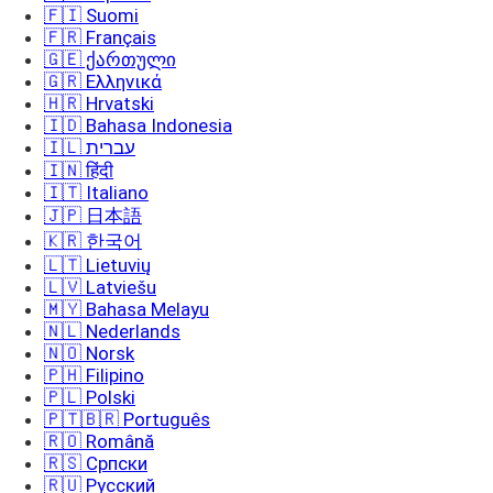
🇫🇮 Suomi
🇫🇷 Français
🇬🇪 ქართული
🇬🇷 Ελληνικά
🇭🇷 Hrvatski
🇮🇩 Bahasa Indonesia
🇮🇱 עברית
🇮🇳 हिंदी
🇮🇹 Italiano
🇯🇵 日本語
🇰🇷 한국어
🇱🇹 Lietuvių
🇱🇻 Latviešu
🇲🇾 Bahasa Melayu
🇳🇱 Nederlands
🇳🇴 Norsk
🇵🇭 Filipino
🇵🇱 Polski
🇵🇹🇧🇷 Português
🇷🇴 Română
🇷🇸 Српски
🇷🇺 Русский