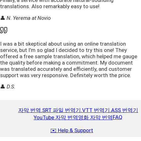
translations. Also remarkably easy to use!
👤
N. Yerema at Novio
I was a bit skeptical about using an online translation
service, but I’m so glad I decided to try this one! They
offered a free sample translation, which helped me gauge
the quality before making a commitment. My document
was translated accurately and efficiently, and customer
support was very responsive. Definitely worth the price.
👤
D.S.
자막 번역
.SRT 파일 번역기
.VTT 번역기
.ASS 번역기
FAQ
YouTube 자막 번역
영화 자막 번역
✉️ Help & Support