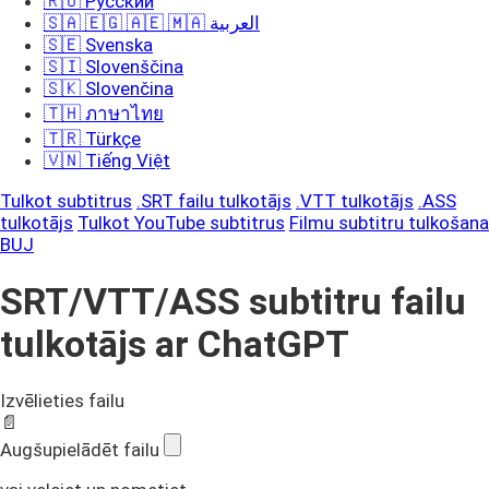
🇷🇺 Русский
🇸🇦 🇪🇬 🇦🇪 🇲🇦 العربية
🇸🇪 Svenska
🇸🇮 Slovenščina
🇸🇰 Slovenčina
🇹🇭 ภาษาไทย
🇹🇷 Türkçe
🇻🇳 Tiếng Việt
Tulkot subtitrus
.SRT failu tulkotājs
.VTT tulkotājs
.ASS
tulkotājs
Tulkot YouTube subtitrus
Filmu subtitru tulkošana
BUJ
SRT/VTT/ASS subtitru failu
tulkotājs ar ChatGPT
Izvēlieties failu
📄
Augšupielādēt failu