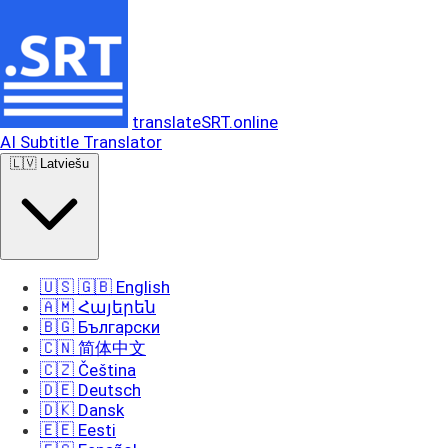
translateSRT.online
AI Subtitle Translator
🇱🇻 Latviešu
🇺🇸 🇬🇧 English
🇦🇲 Հայերեն
🇧🇬 Български
🇨🇳 简体中文
🇨🇿 Čeština
🇩🇪 Deutsch
🇩🇰 Dansk
🇪🇪 Eesti