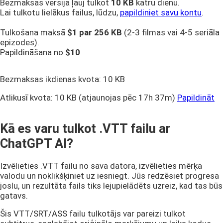
Bezmaksas versija ļauj tulkot
10 KB
katru dienu.
Lai tulkotu lielākus failus, lūdzu,
papildiniet savu kontu
.
Tulkošana maksā
$1 par
256 KB
(2-3 filmas vai 4-5 seriāla
epizodes).
Papildināšana no
$10
Bezmaksas ikdienas kvota:
10 KB
Atlikusī kvota:
10 KB
(atjaunojas pēc 17h 37m)
Papildināt
Kā es varu tulkot .VTT failu ar
ChatGPT AI?
Izvēlieties .VTT failu no sava datora, izvēlieties mērķa
valodu un noklikšķiniet uz iesniegt. Jūs redzēsiet progresa
joslu, un rezultāta fails tiks lejupielādēts uzreiz, kad tas būs
gatavs.
Šis VTT/SRT/ASS failu tulkotājs var pareizi tulkot