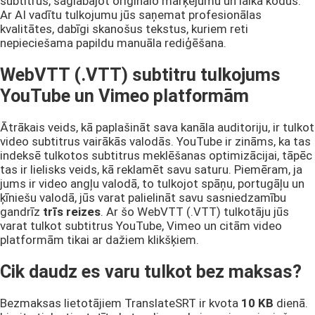
subtitrus, saglabājot oriģinālo marķējumu un laika kodus.
Ar AI vadītu tulkojumu jūs saņemat profesionālas
kvalitātes, dabīgi skanošus tekstus, kuriem reti
nepieciešama papildu manuāla rediģēšana.
WebVTT (.VTT) subtitru tulkojums
YouTube un Vimeo platformām
Ātrākais veids, kā paplašināt sava kanāla auditoriju, ir tulkot
video subtitrus vairākās valodās. YouTube ir zināms, ka tas
indeksē tulkotos subtitrus meklēšanas optimizācijai, tāpēc
tas ir lielisks veids, kā reklamēt savu saturu. Piemēram, ja
jums ir video angļu valodā, to tulkojot spāņu, portugāļu un
ķīniešu valodā, jūs varat palielināt savu sasniedzamību
gandrīz
trīs reizes
. Ar šo WebVTT (.VTT) tulkotāju jūs
varat tulkot subtitrus YouTube, Vimeo un citām video
platformām tikai ar dažiem klikšķiem.
Cik daudz es varu tulkot bez maksas?
Bezmaksas lietotājiem TranslateSRT ir kvota
10 KB
dienā.