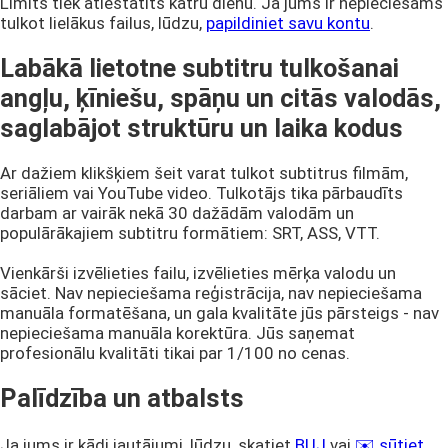
Limits tiek atiestatīts katru dienu. Ja jums ir nepieciešams
tulkot lielākus failus, lūdzu,
papildiniet savu kontu
.
Labākā lietotne subtitru tulkošanai
angļu, ķīniešu, spāņu un citās valodās,
saglabājot struktūru un laika kodus
Ar dažiem klikšķiem šeit varat tulkot subtitrus filmām,
seriāliem vai YouTube video. Tulkotājs tika pārbaudīts
darbam ar vairāk nekā 30 dažādām valodām un
populārākajiem subtitru formātiem: SRT, ASS, VTT.
Vienkārši izvēlieties failu, izvēlieties mērķa valodu un
sāciet. Nav nepieciešama reģistrācija, nav nepieciešama
manuāla formatēšana, un gala kvalitāte jūs pārsteigs - nav
nepieciešama manuāla korektūra. Jūs saņemat
profesionālu kvalitāti tikai par 1/100 no cenas.
Palīdzība un atbalsts
Ja jums ir kādi jautājumi, lūdzu, skatiet
BUJ
vai
✉️ sūtiet