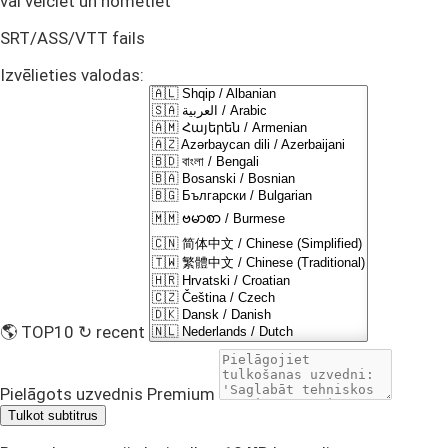
vai velciet un nometiet
SRT/ASS/VTT fails
Izvēlieties valodas:
🌎 TOP10
↻ recent
Pielāgots uzvednis
Premium
Tulkot subtitrus