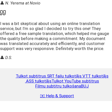
👤
N. Yerema at Novio
I was a bit skeptical about using an online translation
service, but I’m so glad I decided to try this one! They
offered a free sample translation, which helped me gauge
the quality before making a commitment. My document
was translated accurately and efficiently, and customer
support was very responsive. Definitely worth the price.
👤
D.S.
Tulkot subtitrus
.SRT failu tulkotājs
.VTT tulkotājs
.ASS tulkotājs
Tulkot YouTube subtitrus
Filmu subtitru tulkošana
BUJ
✉️ Help & Support
Papildināt