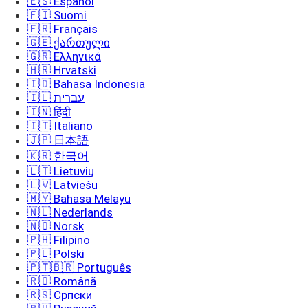
🇪🇸 Español
🇫🇮 Suomi
🇫🇷 Français
🇬🇪 ქართული
🇬🇷 Ελληνικά
🇭🇷 Hrvatski
🇮🇩 Bahasa Indonesia
🇮🇱 עברית
🇮🇳 हिंदी
🇮🇹 Italiano
🇯🇵 日本語
🇰🇷 한국어
🇱🇹 Lietuvių
🇱🇻 Latviešu
🇲🇾 Bahasa Melayu
🇳🇱 Nederlands
🇳🇴 Norsk
🇵🇭 Filipino
🇵🇱 Polski
🇵🇹🇧🇷 Português
🇷🇴 Română
🇷🇸 Српски