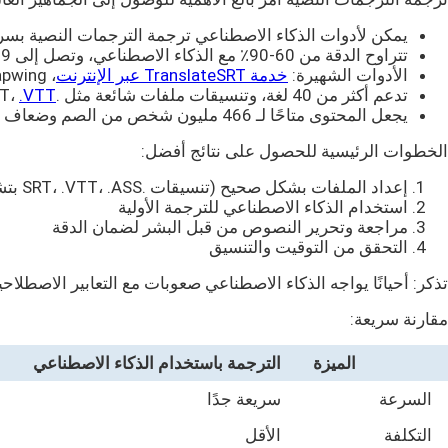
يمكن لأدوات الذكاء الاصطناعي ترجمة الترجمات النصية بسر
تتراوح الدقة من 60-90٪ مع الذكاء الاصطناعي، وتصل إلى 99٪ مع الترجمة البشرية
الأدوات الشهيرة:
خدمة TranslateSRT عبر الإنترنت
، SubtitleBee، Rev، Kapwing وغيرها
تدعم أكثر من 40 لغة، وتنسيقات ملفات شائعة مثل .SRT،
.VTT
يجعل المحتوى متاحًا لـ 466 مليون شخص من الصم وضعاف السمع
الخطوات الرئيسية للحصول على نتائج أفضل:
إعداد الملفات بشكل صحيح (تنسيقات .SRT، .VTT، .ASS بتشفير UTF-8)
استخدام الذكاء الاصطناعي للترجمة الأولية
مراجعة وتحرير النصوص من قبل البشر لضمان الدقة
التحقق من التوقيت والتنسيق
تذكر: أحيانًا يواجه الذكاء الاصطناعي صعوبات مع التعابير الاصطلاح
مقارنة سريعة:
الميزة
الترجمة باستخدام الذكاء الاصطناعي
السرعة
سريعة جدًا
أ
التكلفة
الأقل
أ