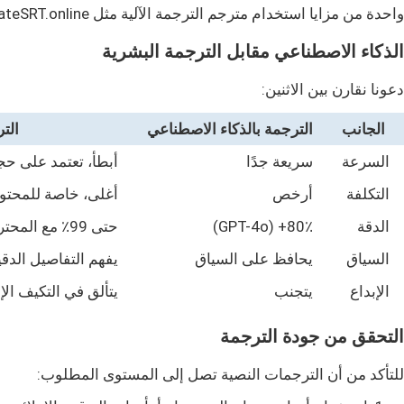
واحدة من مزايا استخدام مترجم الترجمة الآلية مثل TranslateSRT.online هي أنك ستحصل تلقائيًا على ترجمات أفضل مع الوقت عند إصدار نماذج LLM جديدة.
الذكاء الاصطناعي مقابل الترجمة البشرية
دعونا نقارن بين الاثنين:
الجانب
الترجمة بالذكاء الاصطناعي
الت
السرعة
سريعة جدًا
أبطأ، تعتمد على ح
التكلفة
أرخص
أغلى، خاصة للمحت
الدقة
80٪+ (GPT-4o)
حتى 99٪ مع المحترفين
السياق
يحافظ على السياق
يفهم التفاصيل الدق
الإبداع
يتجنب
يتألق في التكيف الإ
التحقق من جودة الترجمة
للتأكد من أن الترجمات النصية تصل إلى المستوى المطلوب: