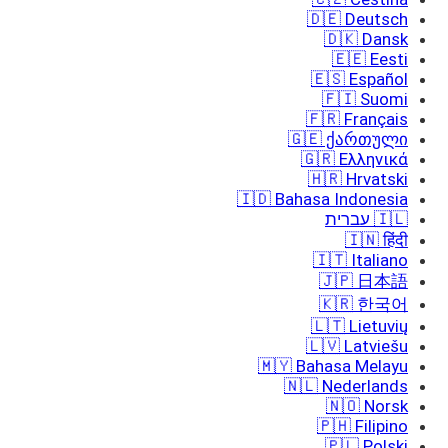
🇩🇪 Deutsch
🇩🇰 Dansk
🇪🇪 Eesti
🇪🇸 Español
🇫🇮 Suomi
🇫🇷 Français
🇬🇪 ქართული
🇬🇷 Ελληνικά
🇭🇷 Hrvatski
🇮🇩 Bahasa Indonesia
🇮🇱 עברית
🇮🇳 हिंदी
🇮🇹 Italiano
🇯🇵 日本語
🇰🇷 한국어
🇱🇹 Lietuvių
🇱🇻 Latviešu
🇲🇾 Bahasa Melayu
🇳🇱 Nederlands
🇳🇴 Norsk
🇵🇭 Filipino
🇵🇱 Polski