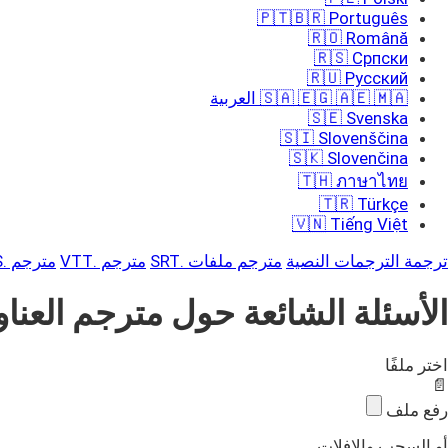
🇵🇹🇧🇷 Português
🇷🇴 Română
🇷🇸 Српски
🇷🇺 Русский
🇸🇦 🇪🇬 🇦🇪 🇲🇦 العربية
🇸🇪 Svenska
🇸🇮 Slovenščina
🇸🇰 Slovenčina
🇹🇭 ภาษาไทย
🇹🇷 Türkçe
🇻🇳 Tiếng Việt
ترجمة الترجمات النصية
مترجم ملفات .SRT
مترجم .VTT
مترجم .ASS
الأسئلة الشائعة حول مترجم العنا
اختر ملفًا
📄
رفع ملف
أو السحب والإفلات