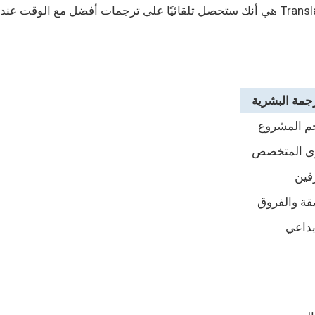
رجمة البشرية
جم المشروع
وى المتخصص
يقة والفروق
بداعي