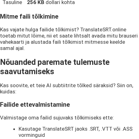
Tasuline
256 KB
dollari kohta
Mitme faili tõlkimine
Kas vajate hulga failide tõlkimist? TranslateSRT.online
toetab mitut lõime, nii et saate lihtsalt avada mitu brauseri
vahekaarti ja alustada faili tõlkimist mitmesse keelde
samal ajal.
Nõuanded paremate tulemuste
saavutamiseks
Kas soovite, et teie AI subtiitrite tõlked säraksid? Siin on,
kuidas:
Failide ettevalmistamine
Valmistage oma failid sujuvaks tõlkimiseks ette:
Kasutage TranslateSRT jaoks .SRT, .VTT või .ASS
vorminguid