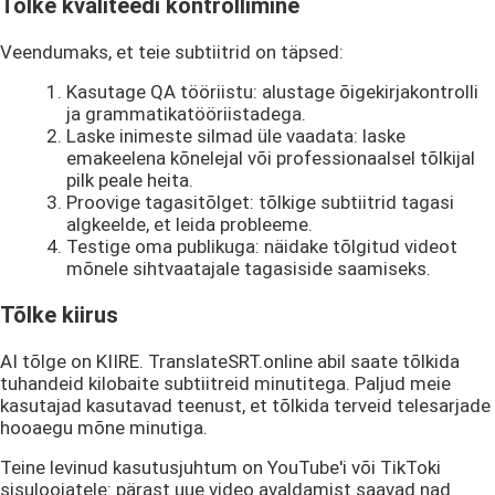
Tõlke kvaliteedi kontrollimine
Veendumaks, et teie subtiitrid on täpsed:
Kasutage QA tööriistu: alustage õigekirjakontrolli
ja grammatikatööriistadega.
Laske inimeste silmad üle vaadata: laske
emakeelena kõnelejal või professionaalsel tõlkijal
pilk peale heita.
Proovige tagasitõlget: tõlkige subtiitrid tagasi
algkeelde, et leida probleeme.
Testige oma publikuga: näidake tõlgitud videot
mõnele sihtvaatajale tagasiside saamiseks.
Tõlke kiirus
AI tõlge on KIIRE. TranslateSRT.online abil saate tõlkida
tuhandeid kilobaite subtiitreid minutitega. Paljud meie
kasutajad kasutavad teenust, et tõlkida terveid telesarjade
hooaegu mõne minutiga.
Teine levinud kasutusjuhtum on YouTube'i või TikToki
sisuloojatele: pärast uue video avaldamist saavad nad