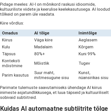
Pidage meeles: AI-l on mõnikord raskusi idioomide,
kultuuriliste viidete ja keerulise keelekasutusega. AI loodud
tõlkeid on parem üle vaadata.
Kiire võrdlus:
Omadus
AI tõlge
Inimtõlge
Kiirus
Väga kiire
Aeglasem
Kulu
Madalaim
Kõrgem
Täpsus
80%+
Kuni 99%
Konteksti
Mõistlik
Tugev
mõistmine
Suur maht,
Kunst,
Parim kasutus
mitmesugune sisu
nüansirikas sisu
Parimate tulemuste saavutamiseks ühendage AI kiirus
inimeste asjatundlikkusega, et luua täpseid ja kultuuriliselt
sobivaid subtiitreid.
Kuidas AI automaatne subtiitrite tõlge