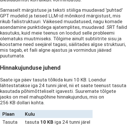
Sarnaselt märgistuse ja teksti stiiliga muudavad 'puhtad'
GPT mudelid ja teised LLM-id mõnikord märgistust, mis
rikub failistruktuuri. Väikesed muudatused, nagu komade
asendamine punktidega ajatemplites, muudavad .SRT failid
kasutuks, kuid meie teenus on loodud selle probleemi
olematuks muutmiseks. Tõlgime ainult subtiitrite sisu ja
koostame need seejärel tagasi, säilitades algse struktuuri,
mis tagab, et faili algne ajastus ja vormindus jäävad
puutumata.
Hinnakujunduse juhend
Saate iga päev tasuta tõlkida kuni
10 KB
. Loendur
lähtestatakse iga 24 tunni järel, nii et saate teenust tasuta
kasutada põhimõtteliselt igavesti. Suuremate tõlgete
jaoks on meil mahupõhine hinnakujundus, mis on
256 KB
dollari kohta.
Plaan
Kulu
Tasuta
tasuta
10 KB
iga 24 tunni järel