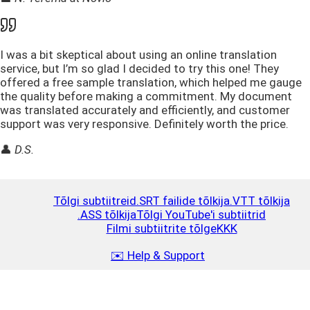
I was a bit skeptical about using an online translation
service, but I’m so glad I decided to try this one! They
offered a free sample translation, which helped me gauge
the quality before making a commitment. My document
was translated accurately and efficiently, and customer
support was very responsive. Definitely worth the price.
👤
D.S.
Tõlgi subtiitreid
.SRT failide tõlkija
.VTT tõlkija
.ASS tõlkija
Tõlgi YouTube'i subtiitrid
Filmi subtiitrite tõlge
KKK
✉️ Help & Support
Laadi