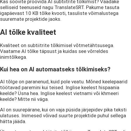
Kas soovite proovida AI subtiitrite tõlkimist? Vaadake
selliseid teenuseid nagu TranslateSRT. Pakume tasuta
igapäevast
10 KB
tõlke kvooti, tasuliste võimalustega
suuremate projektide jaoks.
AI tõlke kvaliteet
Kvaliteet on subtiitrite tõlkimisel võtmetähtsusega.
Vaatame AI tõlke täpsust ja kuidas see võrreldes
inimtõlkega.
Kui hea on AI automaatseks tõlkimiseks?
AI tõlge on paranenud, kuid pole veatu. Mõned keelepaarid
töötavad paremini kui teised. Inglise keelest hispaania
keelde? Üsna hea. Inglise keelest vietnami või khmeeri
keelde? Mitte nii väga.
AI on suurepärane, kui on vaja püsida järjepidev pika teksti
ulatuses. Inimesed võivad suurte projektide puhul sellega
hätta jääda.