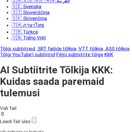
🇸🇦 🇪🇬 🇦🇪 🇲🇦 العربية
🇸🇪 Svenska
🇸🇮 Slovenščina
🇸🇰 Slovenčina
🇹🇭 ภาษาไทย
🇹🇷 Türkçe
🇻🇳 Tiếng Việt
Tõlgi subtiitreid
.SRT failide tõlkija
.VTT tõlkija
.ASS tõlkija
Tõlgi YouTube'i subtiitrid
Filmi subtiitrite tõlge
KKK
AI Subtiitrite Tõlkija KKK:
Kuidas saada paremaid
tulemusi
Vali fail
📄
Laadi fail üles