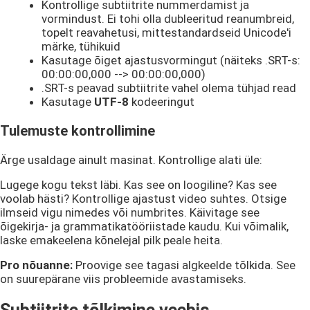
Kontrollige subtiitrite nummerdamist ja
vormindust. Ei tohi olla dubleeritud reanumbreid,
topelt reavahetusi, mittestandardseid Unicode'i
märke, tühikuid
Kasutage õiget ajastusvormingut (näiteks .SRT-s:
00:00:00,000 --> 00:00:00,000)
.SRT-s peavad subtiitrite vahel olema tühjad read
Kasutage
UTF-8
kodeeringut
Tulemuste kontrollimine
Ärge usaldage ainult masinat. Kontrollige alati üle:
Lugege kogu tekst läbi. Kas see on loogiline? Kas see
voolab hästi? Kontrollige ajastust video suhtes. Otsige
ilmseid vigu nimedes või numbrites. Käivitage see
õigekirja- ja grammatikatööriistade kaudu. Kui võimalik,
laske emakeelena kõnelejal pilk peale heita.
Pro nõuanne:
Proovige see tagasi algkeelde tõlkida. See
on suurepärane viis probleemide avastamiseks.