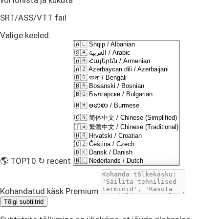
või lohista ja kukuta
SRT/ASS/VTT fail
Valige keeled:
🌎 TOP10
↻ recent
Kohandatud käsk
Premium
Tõlgi subtiitrid