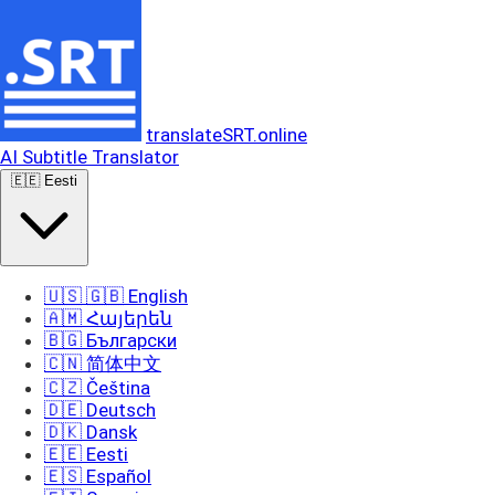
translateSRT.online
AI Subtitle Translator
🇪🇪 Eesti
🇺🇸 🇬🇧 English
🇦🇲 Հայերեն
🇧🇬 Български
🇨🇳 简体中文
🇨🇿 Čeština
🇩🇪 Deutsch
🇩🇰 Dansk
🇪🇪 Eesti
🇪🇸 Español