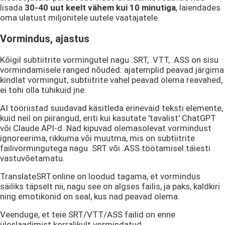
lisada
30-40 uut keelt vähem kui 10 minutiga
, laiendades
oma ulatust miljonitele uutele vaatajatele.
Vormindus, ajastus
Kõigil subtiitrite vormingutel nagu .SRT, .VTT, .ASS on sisu
vormindamisele ranged nõuded: ajatemplid peavad järgima
kindlat vormingut, subtiitrite vahel peavad olema reavahed,
ei tohi olla tühikuid jne.
AI tööriistad suudavad käsitleda erinevaid teksti elemente,
kuid neil on piirangud, eriti kui kasutate 'tavalist' ChatGPT
või Claude API-d. Nad kipuvad olemasolevat vormindust
ignoreerima, rikkuma või muutma, mis on subtiitrite
failivormingutega nagu .SRT või .ASS töötamisel täiesti
vastuvõetamatu.
TranslateSRT.online on loodud tagama, et vormindus
säiliks täpselt nii, nagu see on algses failis, ja paks, kaldkiri
ning emotikonid on seal, kus nad peavad olema.
Veenduge, et teie SRT/VTT/ASS failid on enne
üleslaadimist korralikult vormindatud.