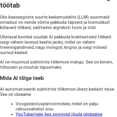
töötab
Üks kaasaegsete suurte keelemudelite (LLM) suurimaid
omadusi on nende võime pakkuda täpseid ja loomulikult
kõlavaid tõlkeid, säilitades algteksti tooni ja stiili.
Üllataval kombel suudab AI pakkuda kvaliteetseid tõlkeid
isegi vähem levinud keelte jaoks, millel on vähem
treeningandmeid, nagu mongoli, kirgiisi ja isegi mõned
surnud keeled.
AI on muutnud subtiitrite tõlkimise mängu. See on kiirem,
tõhusam ja muutub täpsemaks.
Mida AI tõlge teeb
AI automatiseerib subtiitrite tõlkimise ühest keelest teise.
See on ideaalne:
Voogedastusplatvormidele, millel on palju
rahvusvahelist sisu
YouTuberitele, kes soovivad jõuda globaalse