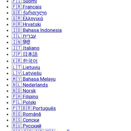
🇫🇮 Suomi
🇫🇷 Français
🇬🇪 ქართული
🇬🇷 Ελληνικά
🇭🇷 Hrvatski
🇮🇩 Bahasa Indonesia
🇮🇱 עברית
🇮🇳 हिंदी
🇮🇹 Italiano
🇯🇵 日本語
🇰🇷 한국어
🇱🇹 Lietuvių
🇱🇻 Latviešu
🇲🇾 Bahasa Melayu
🇳🇱 Nederlands
🇳🇴 Norsk
🇵🇭 Filipino
🇵🇱 Polski
🇵🇹🇧🇷 Português
🇷🇴 Română
🇷🇸 Српски
🇷🇺 Русский