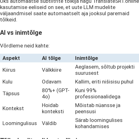
Üks automaatse subtiitrite tõlkija nagu TranslateSRT.online
kasutamise eeliseid on see, et uute LLM mudelite
väljaandmisel saate automaatselt aja jooksul paremaid
tõlkeid.
AI vs inimtõlge
Võrdleme neid kahte:
Aspekt
AI tõlge
Inimtõlge
Aeglasem, sõltub projekti
Kiirus
Välkkiire
suurusest
Kulu
Odavam
Kallim, eriti nišisisu puhul
80%+ (GPT-
Kuni 99%
Täpsus
4o)
professionaalidega
Hoidab
Mõistab nüansse ja
Kontekst
konteksti
peensusi
Särab loomingulises
Loomingulisus
Väldib
kohandamises