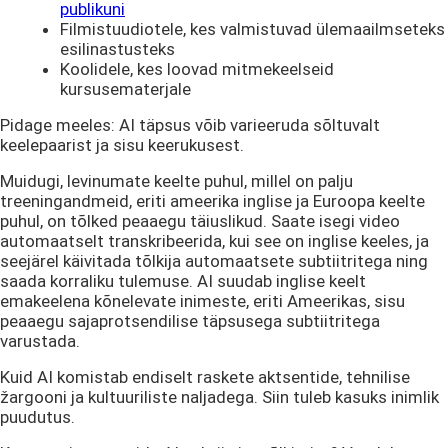
publikuni
Filmistuudiotele, kes valmistuvad ülemaailmseteks
esilinastusteks
Koolidele, kes loovad mitmekeelseid
kursusematerjale
Pidage meeles: AI täpsus võib varieeruda sõltuvalt
keelepaarist ja sisu keerukusest.
Muidugi, levinumate keelte puhul, millel on palju
treeningandmeid, eriti ameerika inglise ja Euroopa keelte
puhul, on tõlked peaaegu täiuslikud. Saate isegi video
automaatselt transkribeerida, kui see on inglise keeles, ja
seejärel käivitada tõlkija automaatsete subtiitritega ning
saada korraliku tulemuse. AI suudab inglise keelt
emakeelena kõnelevate inimeste, eriti Ameerikas, sisu
peaaegu sajaprotsendilise täpsusega subtiitritega
varustada.
Kuid AI komistab endiselt raskete aktsentide, tehnilise
žargooni ja kultuuriliste naljadega. Siin tuleb kasuks inimlik
puudutus.