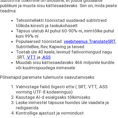
Subtiitrite tõlkimine on ülioluline, et jõuda globaalse
publikuni ja muuta sisu kättesaadavaks. Siin on, mida peate
teadma:
Tehisintellekti tööriistad suudavad subtiitreid
tõlkida kiiresti ja taskukohaselt
Täpsus ulatub AI puhul 60-90%-ni, inimtõlke puhul
kuni 99%-ni
Populaarsed tööriistad:
veebiteenus TranslateSRT
,
SubtitleBee, Rev, Kapwing ja teised
Toetab üle 40 keele, levinud failivorminguid nagu
.SRT,
.VTT
ja
.ASS
Muudab sisu kättesaadavaks 466 miljonile kurdile
või kuulmispuudega inimesele
Põhietapid paremate tulemuste saavutamiseks:
Valmistage failid õigesti ette (.SRT, .VTT, .ASS
vorming UTF-8 kodeeringus)
Kasutage AI-d esialgseks tõlkimiseks
Laske inimestel täpsuse huvides üle vaadata ja
redigeerida
Kontrollige ajastust ja vormindust