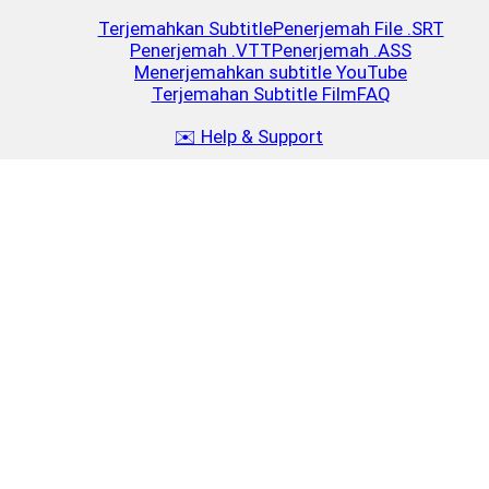
Terjemahkan Subtitle
Penerjemah File .SRT
Penerjemah .VTT
Penerjemah .ASS
Menerjemahkan subtitle YouTube
Terjemahan Subtitle Film
FAQ
✉️ Help & Support
Isi ulang
Close
$5
2.5 MB
15–25 film atau 30–40 episode serial
Isi ulang
$20