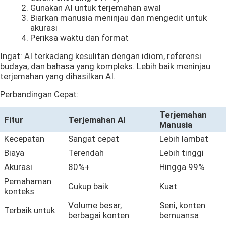
Gunakan AI untuk terjemahan awal
Biarkan manusia meninjau dan mengedit untuk
akurasi
Periksa waktu dan format
Ingat: AI terkadang kesulitan dengan idiom, referensi
budaya, dan bahasa yang kompleks. Lebih baik meninjau
terjemahan yang dihasilkan AI.
Perbandingan Cepat:
Terjemahan
Fitur
Terjemahan AI
Manusia
Kecepatan
Sangat cepat
Lebih lambat
Biaya
Terendah
Lebih tinggi
Akurasi
80%+
Hingga 99%
Pemahaman
Cukup baik
Kuat
konteks
Volume besar,
Seni, konten
Terbaik untuk
berbagai konten
bernuansa