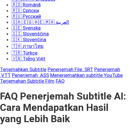
🇷🇴 Română
🇷🇸 Српски
🇷🇺 Русский
🇸🇦 🇪🇬 🇦🇪 🇲🇦 العربية
🇸🇪 Svenska
🇸🇮 Slovenščina
🇸🇰 Slovenčina
🇹🇭 ภาษาไทย
🇹🇷 Türkçe
🇻🇳 Tiếng Việt
Terjemahkan Subtitle
Penerjemah File .SRT
Penerjemah
.VTT
Penerjemah .ASS
Menerjemahkan subtitle YouTube
Terjemahan Subtitle Film
FAQ
FAQ Penerjemah Subtitle AI:
Cara Mendapatkan Hasil
yang Lebih Baik