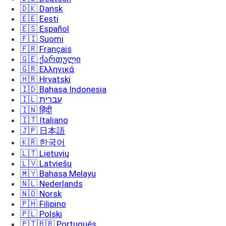
🇩🇰 Dansk
🇪🇪 Eesti
🇪🇸 Español
🇫🇮 Suomi
🇫🇷 Français
🇬🇪 ქართული
🇬🇷 Ελληνικά
🇭🇷 Hrvatski
🇮🇩 Bahasa Indonesia
🇮🇱 עברית
🇮🇳 हिंदी
🇮🇹 Italiano
🇯🇵 日本語
🇰🇷 한국어
🇱🇹 Lietuvių
🇱🇻 Latviešu
🇲🇾 Bahasa Melayu
🇳🇱 Nederlands
🇳🇴 Norsk
🇵🇭 Filipino
🇵🇱 Polski
🇵🇹🇧🇷 Português