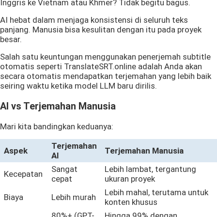
Inggris ke Vietnam atau Khmer? Tidak begitu bagus.
AI hebat dalam menjaga konsistensi di seluruh teks
panjang. Manusia bisa kesulitan dengan itu pada proyek
besar.
Salah satu keuntungan menggunakan penerjemah subtitle
otomatis seperti TranslateSRT.online adalah Anda akan
secara otomatis mendapatkan terjemahan yang lebih baik
seiring waktu ketika model LLM baru dirilis.
AI vs Terjemahan Manusia
Mari kita bandingkan keduanya:
Terjemahan
Aspek
Terjemahan Manusia
AI
Sangat
Lebih lambat, tergantung
Kecepatan
cepat
ukuran proyek
Lebih mahal, terutama untuk
Biaya
Lebih murah
konten khusus
80%+ (GPT-
Hingga 99% dengan