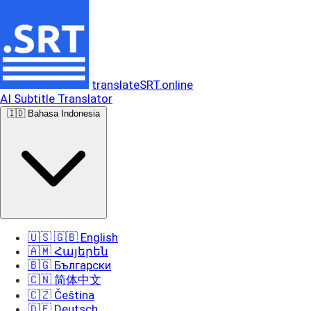
translateSRT.online
AI Subtitle Translator
🇮🇩 Bahasa Indonesia
🇺🇸 🇬🇧 English
🇦🇲 Հայերեն
🇧🇬 Български
🇨🇳 简体中文
🇨🇿 Čeština
🇩🇪 Deutsch