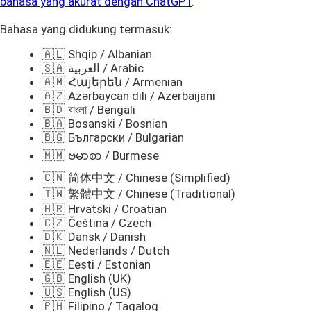
bahasa yang akurat dengan ChatGPT
.
Bahasa yang didukung termasuk:
🇦🇱 Shqip / Albanian
🇸🇦 العربية / Arabic
🇦🇲 Հայերեն / Armenian
🇦🇿 Azərbaycan dili / Azerbaijani
🇧🇩 বাংলা / Bengali
🇧🇦 Bosanski / Bosnian
🇧🇬 Български / Bulgarian
🇲🇲 ဗမာစာ / Burmese
🇨🇳 简体中文 / Chinese (Simplified)
🇹🇼 繁體中文 / Chinese (Traditional)
🇭🇷 Hrvatski / Croatian
🇨🇿 Čeština / Czech
🇩🇰 Dansk / Danish
🇳🇱 Nederlands / Dutch
🇪🇪 Eesti / Estonian
🇬🇧 English (UK)
🇺🇸 English (US)
🇵🇭 Filipino / Tagalog