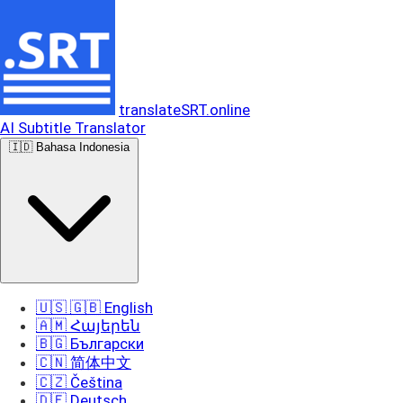
translateSRT.online
AI Subtitle Translator
🇮🇩 Bahasa Indonesia
🇺🇸 🇬🇧 English
🇦🇲 Հայերեն
🇧🇬 Български
🇨🇳 简体中文
🇨🇿 Čeština
🇩🇪 Deutsch