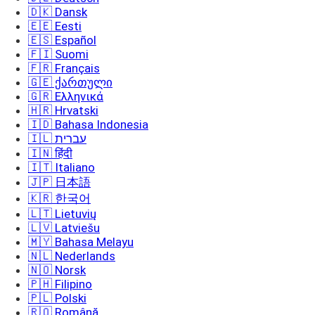
🇩🇰 Dansk
🇪🇪 Eesti
🇪🇸 Español
🇫🇮 Suomi
🇫🇷 Français
🇬🇪 ქართული
🇬🇷 Ελληνικά
🇭🇷 Hrvatski
🇮🇩 Bahasa Indonesia
🇮🇱 עברית
🇮🇳 हिंदी
🇮🇹 Italiano
🇯🇵 日本語
🇰🇷 한국어
🇱🇹 Lietuvių
🇱🇻 Latviešu
🇲🇾 Bahasa Melayu
🇳🇱 Nederlands
🇳🇴 Norsk
🇵🇭 Filipino
🇵🇱 Polski
🇷🇴 Română