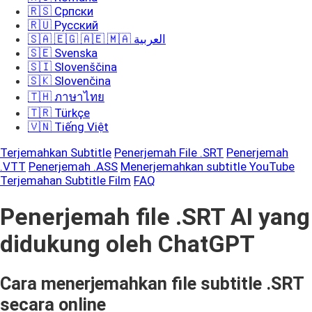
🇷🇸 Српски
🇷🇺 Русский
🇸🇦 🇪🇬 🇦🇪 🇲🇦 العربية
🇸🇪 Svenska
🇸🇮 Slovenščina
🇸🇰 Slovenčina
🇹🇭 ภาษาไทย
🇹🇷 Türkçe
🇻🇳 Tiếng Việt
Terjemahkan Subtitle
Penerjemah File .SRT
Penerjemah
.VTT
Penerjemah .ASS
Menerjemahkan subtitle YouTube
Terjemahan Subtitle Film
FAQ
Penerjemah file .SRT AI yang
didukung oleh ChatGPT
Cara menerjemahkan file subtitle .SRT
secara online