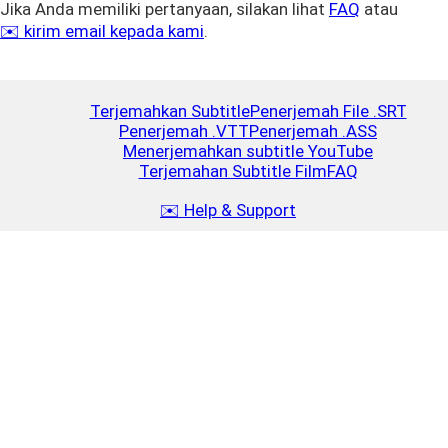
Jika Anda memiliki pertanyaan, silakan lihat
FAQ
atau
✉️ kirim email kepada kami
.
Terjemahkan Subtitle
Penerjemah File .SRT
Penerjemah .VTT
Penerjemah .ASS
Menerjemahkan subtitle YouTube
Terjemahan Subtitle Film
FAQ
✉️ Help & Support
Isi ulang
Close
$5
2.5 MB