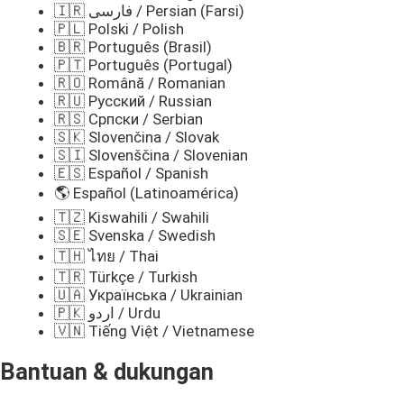
🇮🇷 فارسی / Persian (Farsi)
🇵🇱 Polski / Polish
🇧🇷 Português (Brasil)
🇵🇹 Português (Portugal)
🇷🇴 Română / Romanian
🇷🇺 Русский / Russian
🇷🇸 Српски / Serbian
🇸🇰 Slovenčina / Slovak
🇸🇮 Slovenščina / Slovenian
🇪🇸 Español / Spanish
🌎 Español (Latinoamérica)
🇹🇿 Kiswahili / Swahili
🇸🇪 Svenska / Swedish
🇹🇭 ไทย / Thai
🇹🇷 Türkçe / Turkish
🇺🇦 Українська / Ukrainian
🇵🇰 اردو / Urdu
🇻🇳 Tiếng Việt / Vietnamese
Bantuan & dukungan