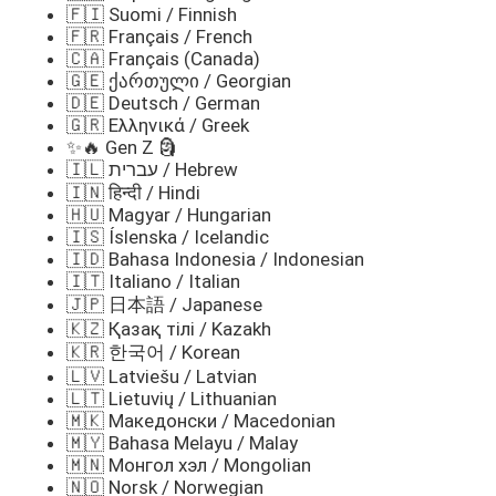
🇫🇮 Suomi / Finnish
🇫🇷 Français / French
🇨🇦 Français (Canada)
🇬🇪 ქართული / Georgian
🇩🇪 Deutsch / German
🇬🇷 Ελληνικά / Greek
✨🔥 Gen Z 🗿
🇮🇱 עברית / Hebrew
🇮🇳 हिन्दी / Hindi
🇭🇺 Magyar / Hungarian
🇮🇸 Íslenska / Icelandic
🇮🇩 Bahasa Indonesia / Indonesian
🇮🇹 Italiano / Italian
🇯🇵 日本語 / Japanese
🇰🇿 Қазақ тілі / Kazakh
🇰🇷 한국어 / Korean
🇱🇻 Latviešu / Latvian
🇱🇹 Lietuvių / Lithuanian
🇲🇰 Македонски / Macedonian
🇲🇾 Bahasa Melayu / Malay
🇲🇳 Монгол хэл / Mongolian
🇳🇴 Norsk / Norwegian