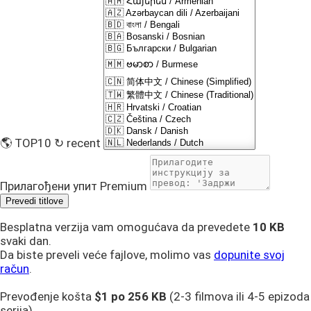
🌎 TOP10
↻ recent
Прилагођени упит
Premium
Prevedi titlove
Besplatna verzija vam omogućava da prevedete
10 KB
svaki dan.
Da biste preveli veće fajlove, molimo vas
dopunite svoj
račun
.
Prevođenje košta
$1 po
256 KB
(2-3 filmova ili 4-5 epizoda
serija).