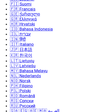
🇫🇮 Suomi
🇫🇷 Français
🇬🇪 ქართული
🇬🇷 Ελληνικά
🇭🇷 Hrvatski
🇮🇩 Bahasa Indonesia
🇮🇱 עברית
🇮🇳 हिंदी
🇮🇹 Italiano
🇯🇵 日本語
🇰🇷 한국어
🇱🇹 Lietuvių
🇱🇻 Latviešu
🇲🇾 Bahasa Melayu
🇳🇱 Nederlands
🇳🇴 Norsk
🇵🇭 Filipino
🇵🇱 Polski
🇷🇴 Română
🇷🇸 Српски
🇷🇺 Русский
🇸🇦 🇪🇬 🇦🇪 🇲🇦 العربية