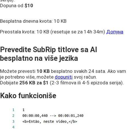
Dopuna od
$10
Besplatna dnevna kvota:
10 KB
Preostala kvota:
10 KB
(resetuje se za 14h 34m)
Допуна
Prevedite SubRip titlove sa AI
besplatno na više jezika
Možete prevesti
10 KB
besplatno svakih 24 sata. Ako vam
je potrebno više, možete
dopuniti
svoj račun.
Dobijate
256 KB
za $1
(2-3 filmova ili 4-5 epizoda serija).
Kako funkcioniše