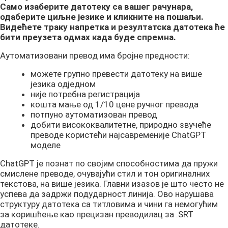
Само изаберите датотеку са вашег рачунара,
одаберите циљне језике и кликните на пошаљи.
Видећете траку напретка и резултатска датотека ће
бити преузета одмах када буде спремна.
Аутоматизовани превод има бројне предности:
можете групно превести датотеку на више
језика одједном
није потребна регистрација
кошта мање од 1/10 цене ручног превода
потпуно аутоматизован превод
добити висококвалитетне, природно звучеће
преводе користећи најсавременије ChatGPT
моделе
ChatGPT је познат по својим способностима да пружи
смислене преводе, очувајући стил и тон оригиналних
текстова, на више језика. Главни изазов је што често не
успева да задржи подударност линија. Ово нарушава
структуру датотека са титловима и чини га немогућим
за коришћење као прецизан преводилац за .SRT
датотеке.