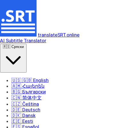
translateSRT.online
AI Subtitle Translator
🇷🇸 Српски
🇺🇸 🇬🇧 English
🇦🇲 Հայերեն
🇧🇬 Български
🇨🇳 简体中文
🇨🇿 Čeština
🇩🇪 Deutsch
🇩🇰 Dansk
🇪🇪 Eesti
🇪🇸 Español