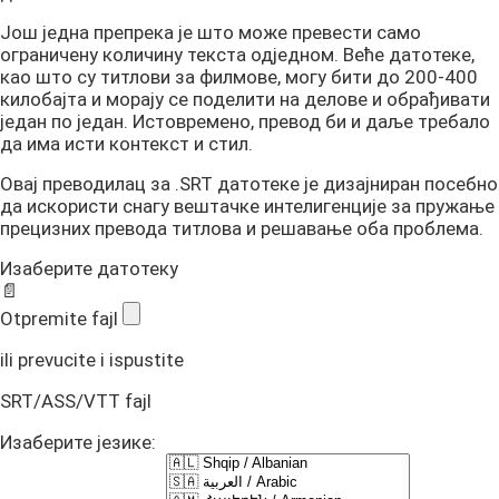
Још једна препрека је што може превести само
ограничену количину текста одједном. Веће датотеке,
као што су титлови за филмове, могу бити до 200-400
килобајта и морају се поделити на делове и обрађивати
један по један. Истовремено, превод би и даље требало
да има исти контекст и стил.
Овај преводилац за .SRT датотеке је дизајниран посебно
да искористи снагу вештачке интелигенције за пружање
прецизних превода титлова и решавање оба проблема.
Изаберите датотеку
📄
Otpremite fajl
ili prevucite i ispustite
SRT/ASS/VTT fajl
Изаберите језике: