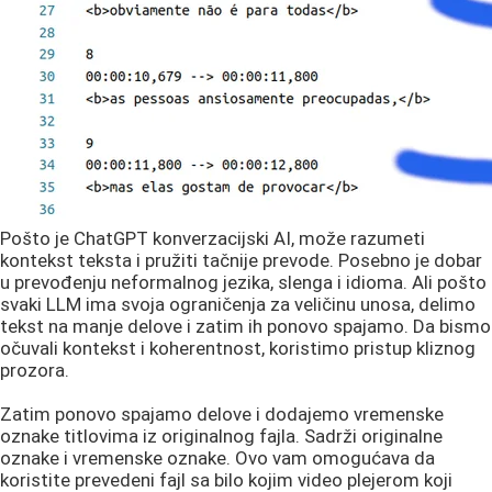
Pošto je ChatGPT konverzacijski AI, može razumeti
kontekst teksta i pružiti tačnije prevode. Posebno je dobar
u prevođenju neformalnog jezika, slenga i idioma. Ali pošto
svaki LLM ima svoja ograničenja za veličinu unosa, delimo
tekst na manje delove i zatim ih ponovo spajamo. Da bismo
očuvali kontekst i koherentnost, koristimo pristup kliznog
prozora.
Zatim ponovo spajamo delove i dodajemo vremenske
oznake titlovima iz originalnog fajla. Sadrži originalne
oznake i vremenske oznake. Ovo vam omogućava da
koristite prevedeni fajl sa bilo kojim video plejerom koji