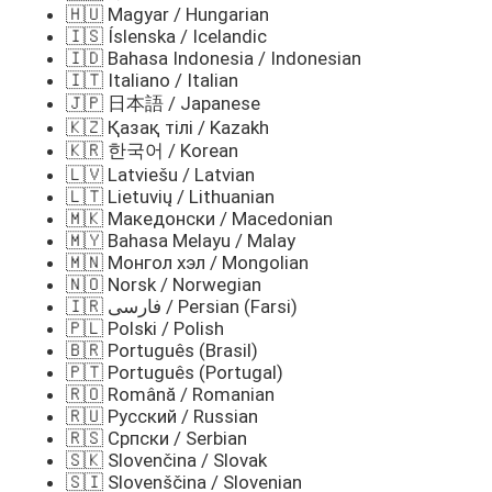
🇭🇺 Magyar / Hungarian
🇮🇸 Íslenska / Icelandic
🇮🇩 Bahasa Indonesia / Indonesian
🇮🇹 Italiano / Italian
🇯🇵 日本語 / Japanese
🇰🇿 Қазақ тілі / Kazakh
🇰🇷 한국어 / Korean
🇱🇻 Latviešu / Latvian
🇱🇹 Lietuvių / Lithuanian
🇲🇰 Македонски / Macedonian
🇲🇾 Bahasa Melayu / Malay
🇲🇳 Монгол хэл / Mongolian
🇳🇴 Norsk / Norwegian
🇮🇷 فارسی / Persian (Farsi)
🇵🇱 Polski / Polish
🇧🇷 Português (Brasil)
🇵🇹 Português (Portugal)
🇷🇴 Română / Romanian
🇷🇺 Русский / Russian
🇷🇸 Српски / Serbian
🇸🇰 Slovenčina / Slovak
🇸🇮 Slovenščina / Slovenian