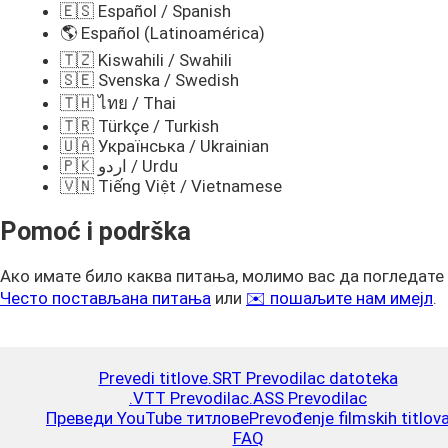
🇪🇸 Español / Spanish
🌎 Español (Latinoamérica)
🇹🇿 Kiswahili / Swahili
🇸🇪 Svenska / Swedish
🇹🇭 ไทย / Thai
🇹🇷 Türkçe / Turkish
🇺🇦 Українська / Ukrainian
🇵🇰 اردو / Urdu
🇻🇳 Tiếng Việt / Vietnamese
Pomoć i podrška
Ако имате било каква питања, молимо вас да погледате
Често постављана питања
или
✉️ пошаљите нам имејл
.
Prevedi titlove
.SRT Prevodilac datoteka
.VTT Prevodilac
.ASS Prevodilac
Преведи YouTube титлове
Prevođenje filmskih titlov
FAQ