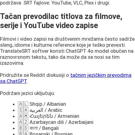
podržava .SRT fajlove: YouTube, VLC, Plex i drugi.
Tačan prevodilac titlova za filmove,
serije i YouTube video zapise
Filmovi i video zapisi na društvenim mrežama često sadrže
sleng, idiome i kulturne reference koje je teško prevesti.
TranslateSRT softver koristi ChatGPT 4o model obučen na
raznovrsnom tekstu, tako da može da se nosi sa tim
izazovima.
Pridružite se Reddit diskusiji o
tačnim jezičkim prevodima
sa ChatGPT
.
Podržani jezici uključuju:
🇦🇱 Shqip / Albanian
🇸🇦 العربية / Arabic
🇦🇲 Հայերեն / Armenian
🇦🇿 Azərbaycan dili / Azerbaijani
🇧🇩 বাংলা / Bengali
🇧🇦 Bosanski / Bosnian