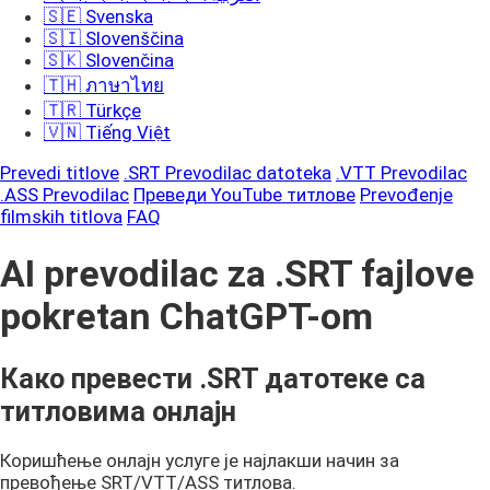
🇸🇪 Svenska
🇸🇮 Slovenščina
🇸🇰 Slovenčina
🇹🇭 ภาษาไทย
🇹🇷 Türkçe
🇻🇳 Tiếng Việt
Prevedi titlove
.SRT Prevodilac datoteka
.VTT Prevodilac
.ASS Prevodilac
Преведи YouTube титлове
Prevođenje
filmskih titlova
FAQ
AI prevodilac za .SRT fajlove
pokretan ChatGPT-om
Како превести .SRT датотеке са
титловима онлајн
Коришћење онлајн услуге је најлакши начин за
превођење SRT/VTT/ASS титлова.