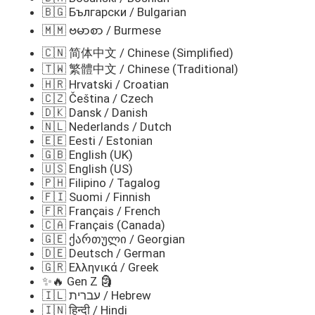
🇧🇬 Български / Bulgarian
🇲🇲 ဗမာစာ / Burmese
🇨🇳 简体中文 / Chinese (Simplified)
🇹🇼 繁體中文 / Chinese (Traditional)
🇭🇷 Hrvatski / Croatian
🇨🇿 Čeština / Czech
🇩🇰 Dansk / Danish
🇳🇱 Nederlands / Dutch
🇪🇪 Eesti / Estonian
🇬🇧 English (UK)
🇺🇸 English (US)
🇵🇭 Filipino / Tagalog
🇫🇮 Suomi / Finnish
🇫🇷 Français / French
🇨🇦 Français (Canada)
🇬🇪 ქართული / Georgian
🇩🇪 Deutsch / German
🇬🇷 Ελληνικά / Greek
✨🔥 Gen Z 🗿
🇮🇱 עברית / Hebrew
🇮🇳 हिन्दी / Hindi