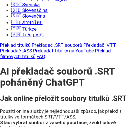
🇸🇪 Svenska
🇸🇮 Slovenščina
🇸🇰 Slovenčina
🇹🇭 ภาษาไทย
🇹🇷 Türkçe
🇻🇳 Tiếng Việt
Překlad titulků
Překladač .SRT souborů
Překladač .VTT
Překladač .ASS
Překládat titulky na YouTube
Překlad
filmových titulků
FAQ
AI překladač souborů .SRT
poháněný ChatGPT
Jak online přeložit soubory titulků .SRT
Použití online služby je nejjednodušší způsob, jak přeložit
titulky ve formátech SRT/VTT/ASS.
Stačí vybrat soubor z vašeho počítače, zvolit cílové