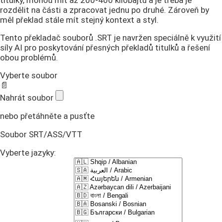
titulky, mohou mít až 200-400 kilobajtů a je třeba je
rozdělit na části a zpracovat jednu po druhé. Zároveň by
měl překlad stále mít stejný kontext a styl.
Tento překladač souborů .SRT je navržen speciálně k využití
síly AI pro poskytování přesných překladů titulků a řešení
obou problémů.
Vyberte soubor
📄
Nahrát soubor
nebo přetáhněte a pusťte
Soubor SRT/ASS/VTT
Vyberte jazyky: