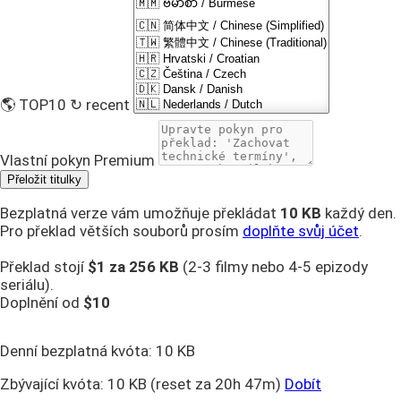
🌎 TOP10
↻ recent
Vlastní pokyn
Premium
Přeložit titulky
Bezplatná verze vám umožňuje překládat
10 KB
každý den.
Pro překlad větších souborů prosím
doplňte svůj účet
.
Překlad stojí
$1 za
256 KB
(2-3 filmy nebo 4-5 epizody
seriálu).
Doplnění od
$10
Denní bezplatná kvóta:
10 KB
Zbývající kvóta:
10 KB
(reset za 20h 47m)
Dobít