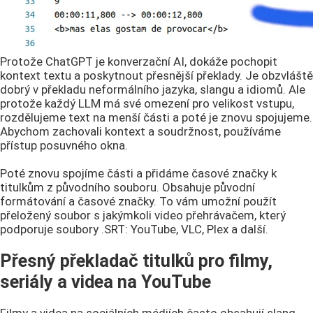
Protože ChatGPT je konverzační AI, dokáže pochopit
kontext textu a poskytnout přesnější překlady. Je obzvláště
dobrý v překladu neformálního jazyka, slangu a idiomů. Ale
protože každý LLM má své omezení pro velikost vstupu,
rozdělujeme text na menší části a poté je znovu spojujeme.
Abychom zachovali kontext a soudržnost, používáme
přístup posuvného okna.
Poté znovu spojíme části a přidáme časové značky k
titulkům z původního souboru. Obsahuje původní
formátování a časové značky. To vám umožní použít
přeložený soubor s jakýmkoli video přehrávačem, který
podporuje soubory .SRT: YouTube, VLC, Plex a další.
Přesný překladač titulků pro filmy,
seriály a videa na YouTube
Filmy a videa na sociálních médiích často obsahují slang,