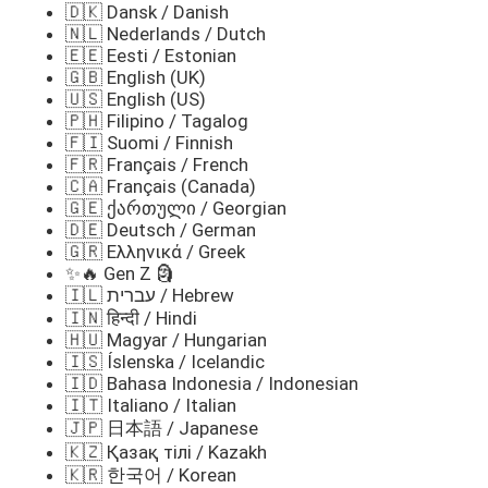
🇩🇰 Dansk / Danish
🇳🇱 Nederlands / Dutch
🇪🇪 Eesti / Estonian
🇬🇧 English (UK)
🇺🇸 English (US)
🇵🇭 Filipino / Tagalog
🇫🇮 Suomi / Finnish
🇫🇷 Français / French
🇨🇦 Français (Canada)
🇬🇪 ქართული / Georgian
🇩🇪 Deutsch / German
🇬🇷 Ελληνικά / Greek
✨🔥 Gen Z 🗿
🇮🇱 עברית / Hebrew
🇮🇳 हिन्दी / Hindi
🇭🇺 Magyar / Hungarian
🇮🇸 Íslenska / Icelandic
🇮🇩 Bahasa Indonesia / Indonesian
🇮🇹 Italiano / Italian
🇯🇵 日本語 / Japanese
🇰🇿 Қазақ тілі / Kazakh
🇰🇷 한국어 / Korean