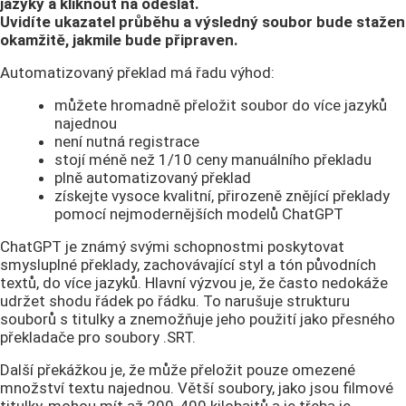
jazyky a kliknout na odeslat.
Uvidíte ukazatel průběhu a výsledný soubor bude stažen
okamžitě, jakmile bude připraven.
Automatizovaný překlad má řadu výhod:
můžete hromadně přeložit soubor do více jazyků
najednou
není nutná registrace
stojí méně než 1/10 ceny manuálního překladu
plně automatizovaný překlad
získejte vysoce kvalitní, přirozeně znějící překlady
pomocí nejmodernějších modelů ChatGPT
ChatGPT je známý svými schopnostmi poskytovat
smysluplné překlady, zachovávající styl a tón původních
textů, do více jazyků. Hlavní výzvou je, že často nedokáže
udržet shodu řádek po řádku. To narušuje strukturu
souborů s titulky a znemožňuje jeho použití jako přesného
překladače pro soubory .SRT.
Další překážkou je, že může přeložit pouze omezené
množství textu najednou. Větší soubory, jako jsou filmové