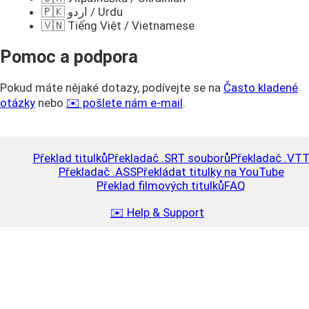
🇵🇰 اردو / Urdu
🇻🇳 Tiếng Việt / Vietnamese
Pomoc a podpora
Pokud máte nějaké dotazy, podívejte se na
Často kladené
otázky
nebo
✉️ pošlete nám e-mail
.
Překlad titulků
Překladač .SRT souborů
Překladač .VT
Překladač .ASS
Překládat titulky na YouTube
Překlad filmových titulků
FAQ
✉️ Help & Support
Dobít
Close