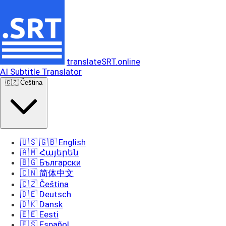
translateSRT.online
AI Subtitle Translator
🇨🇿 Čeština
🇺🇸 🇬🇧 English
🇦🇲 Հայերեն
🇧🇬 Български
🇨🇳 简体中文
🇨🇿 Čeština
🇩🇪 Deutsch
🇩🇰 Dansk
🇪🇪 Eesti
🇪🇸 Español