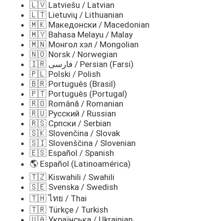
🇱🇻 Latviešu / Latvian
🇱🇹 Lietuvių / Lithuanian
🇲🇰 Македонски / Macedonian
🇲🇾 Bahasa Melayu / Malay
🇲🇳 Монгол хэл / Mongolian
🇳🇴 Norsk / Norwegian
🇮🇷 فارسی / Persian (Farsi)
🇵🇱 Polski / Polish
🇧🇷 Português (Brasil)
🇵🇹 Português (Portugal)
🇷🇴 Română / Romanian
🇷🇺 Русский / Russian
🇷🇸 Српски / Serbian
🇸🇰 Slovenčina / Slovak
🇸🇮 Slovenščina / Slovenian
🇪🇸 Español / Spanish
🌎 Español (Latinoamérica)
🇹🇿 Kiswahili / Swahili
🇸🇪 Svenska / Swedish
🇹🇭 ไทย / Thai
🇹🇷 Türkçe / Turkish
🇺🇦 Українська / Ukrainian