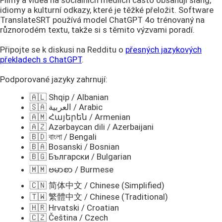
idiomy a kulturní odkazy, které je těžké přeložit. Software
TranslateSRT používá model ChatGPT 4o trénovaný na
různorodém textu, takže si s těmito výzvami poradí.
Připojte se k diskusi na Redditu o
přesných jazykových
překladech s ChatGPT
.
Podporované jazyky zahrnují:
🇦🇱 Shqip / Albanian
🇸🇦 العربية / Arabic
🇦🇲 Հայերեն / Armenian
🇦🇿 Azərbaycan dili / Azerbaijani
🇧🇩 বাংলা / Bengali
🇧🇦 Bosanski / Bosnian
🇧🇬 Български / Bulgarian
🇲🇲 ဗမာစာ / Burmese
🇨🇳 简体中文 / Chinese (Simplified)
🇹🇼 繁體中文 / Chinese (Traditional)
🇭🇷 Hrvatski / Croatian
🇨🇿 Čeština / Czech