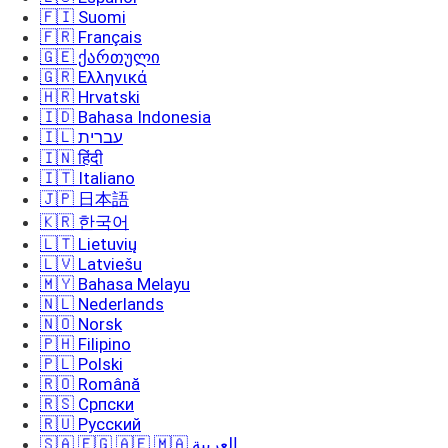
🇫🇮 Suomi
🇫🇷 Français
🇬🇪 ქართული
🇬🇷 Ελληνικά
🇭🇷 Hrvatski
🇮🇩 Bahasa Indonesia
🇮🇱 עברית
🇮🇳 हिंदी
🇮🇹 Italiano
🇯🇵 日本語
🇰🇷 한국어
🇱🇹 Lietuvių
🇱🇻 Latviešu
🇲🇾 Bahasa Melayu
🇳🇱 Nederlands
🇳🇴 Norsk
🇵🇭 Filipino
🇵🇱 Polski
🇷🇴 Română
🇷🇸 Српски
🇷🇺 Русский
🇸🇦 🇪🇬 🇦🇪 🇲🇦 العربية