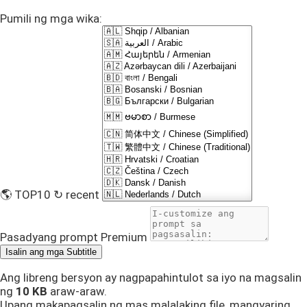
Pumili ng mga wika:
🌎 TOP10
↻ recent
Pasadyang prompt
Premium
Isalin ang mga Subtitle
Ang libreng bersyon ay nagpapahintulot sa iyo na magsalin
ng
10 KB
araw-araw.
Upang makapagsalin ng mas malalaking file, mangyaring