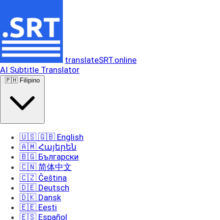
translateSRT.online
AI Subtitle Translator
🇵🇭 Filipino
🇺🇸 🇬🇧 English
🇦🇲 Հայերեն
🇧🇬 Български
🇨🇳 简体中文
🇨🇿 Čeština
🇩🇪 Deutsch
🇩🇰 Dansk
🇪🇪 Eesti
🇪🇸 Español