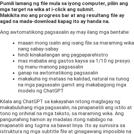
Pumili lamang ng file mula sa iyong computer, piliin ang
mga target na wika at i-click ang submit.
Makikita mo ang progress bar at ang resultang file ay
agad na mada-download kapag ito ay handa na.
Ang awtomatikong pagsasalin ay may ilang mga bentahe:
maaari mong isalin ang isang file sa maraming wika
nang sabay-sabay
hindi kinakailangan ang pagpaparehistro
mas mababa ang gastos kaysa sa 1/10 ng presyo
ng manu-manong pagsasalin
ganap na awtomatikong pagsasalin
makakuha ng mataas na kalidad, natural na tunog
na mga pagsasalin gamit ang makabagong mga
modelo ng ChatGPT
Kilala ang ChatGPT sa kakayahan nitong magbigay ng
makabuluhang mga pagsasalin, na pinapanatili ang istilo at
tono ng orihinal na mga teksto, sa maraming wika. Ang
pangunahing hamon ay madalas itong nabibigo na
mapanatili ang tugma sa bawat linya. Ito ay sumisira sa
istruktura ng mga subtitle file at ginagawang imposible na