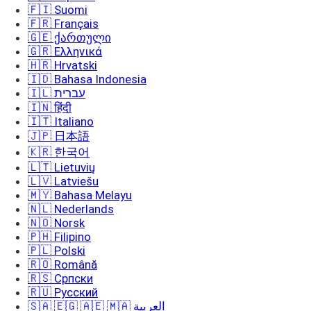
🇫🇮 Suomi
🇫🇷 Français
🇬🇪 ქართული
🇬🇷 Ελληνικά
🇭🇷 Hrvatski
🇮🇩 Bahasa Indonesia
🇮🇱 עברית
🇮🇳 हिंदी
🇮🇹 Italiano
🇯🇵 日本語
🇰🇷 한국어
🇱🇹 Lietuvių
🇱🇻 Latviešu
🇲🇾 Bahasa Melayu
🇳🇱 Nederlands
🇳🇴 Norsk
🇵🇭 Filipino
🇵🇱 Polski
🇷🇴 Română
🇷🇸 Српски
🇷🇺 Русский
🇸🇦 🇪🇬 🇦🇪 🇲🇦 العربية