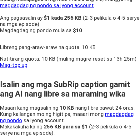
magdagdag ng pondo sa iyong account
.
Ang pagsasalin ay
$1 kada
256 KB
(2-3 pelikula o 4-5 serye
na mga episode).
Magdagdag ng pondo mula sa
$10
Libreng pang-araw-araw na quota:
10 KB
Natitirang quota:
10 KB
(muling magre-reset sa 13h 25m)
Mag-top up
Isalin ang mga SubRip caption gamit
ang AI nang libre sa maraming wika
Maaari kang magsalin ng
10 KB
nang libre bawat 24 oras.
Kung kailangan mo ng higit pa, maaari mong
magdagdag
ng pondo
sa iyong account.
Makakakuha ka ng
256 KB
para sa $1
(2-3 pelikula o 4-5
serye na mga episode).