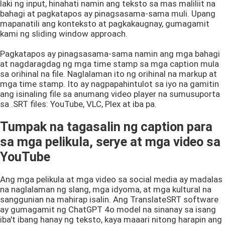
laki ng input, hinahati namin ang teksto sa mas maliliit na
bahagi at pagkatapos ay pinagsasama-sama muli. Upang
mapanatili ang konteksto at pagkakaugnay, gumagamit
kami ng sliding window approach.
Pagkatapos ay pinagsasama-sama namin ang mga bahagi
at nagdaragdag ng mga time stamp sa mga caption mula
sa orihinal na file. Naglalaman ito ng orihinal na markup at
mga time stamp. Ito ay nagpapahintulot sa iyo na gamitin
ang isinaling file sa anumang video player na sumusuporta
sa .SRT files: YouTube, VLC, Plex at iba pa.
Tumpak na tagasalin ng caption para
sa mga pelikula, serye at mga video sa
YouTube
Ang mga pelikula at mga video sa social media ay madalas
na naglalaman ng slang, mga idyoma, at mga kultural na
sanggunian na mahirap isalin. Ang TranslateSRT software
ay gumagamit ng ChatGPT 4o model na sinanay sa isang
iba't ibang hanay ng teksto, kaya maaari nitong harapin ang