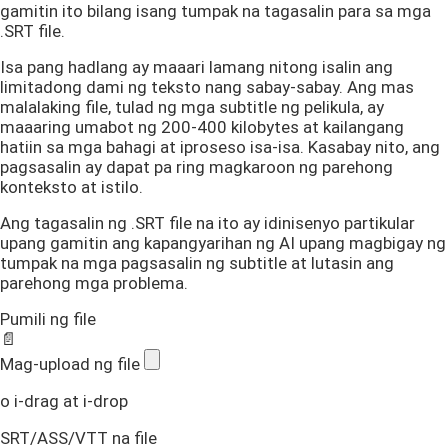
gamitin ito bilang isang tumpak na tagasalin para sa mga
.SRT file.
Isa pang hadlang ay maaari lamang nitong isalin ang
limitadong dami ng teksto nang sabay-sabay. Ang mas
malalaking file, tulad ng mga subtitle ng pelikula, ay
maaaring umabot ng 200-400 kilobytes at kailangang
hatiin sa mga bahagi at iproseso isa-isa. Kasabay nito, ang
pagsasalin ay dapat pa ring magkaroon ng parehong
konteksto at istilo.
Ang tagasalin ng .SRT file na ito ay idinisenyo partikular
upang gamitin ang kapangyarihan ng AI upang magbigay ng
tumpak na mga pagsasalin ng subtitle at lutasin ang
parehong mga problema.
Pumili ng file
📄
Mag-upload ng file
o i-drag at i-drop
SRT/ASS/VTT na file