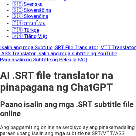
🇸🇪 Svenska
🇸🇮 Slovenščina
🇸🇰 Slovenčina
🇹🇭 ภาษาไทย
🇹🇷 Türkçe
🇻🇳 Tiếng Việt
Isalin ang mga Subtitle
.SRT File Translator
.VTT Translator
.ASS Translator
Isalin ang mga subtitle ng YouTube
Pagsasalin ng Subtitle ng Pelikula
FAQ
AI .SRT file translator na
pinapagana ng ChatGPT
Paano isalin ang mga .SRT subtitle file
online
Ang paggamit ng online na serbisyo ay ang pinakamadaling
paraan upang isalin ang mga subtitle na SRT/VTT/ASS.