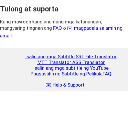
Tulong at suporta
Kung mayroon kang anumang mga katanungan,
mangyaring tingnan ang
FAQ
o
✉️ magpadala sa amin ng
email
.
Isalin ang mga Subtitle
.SRT File Translator
.VTT Translator
.ASS Translator
Isalin ang mga subtitle ng YouTube
Pagsasalin ng Subtitle ng Pelikula
FAQ
✉️ Help & Support
Mag-top up
Close