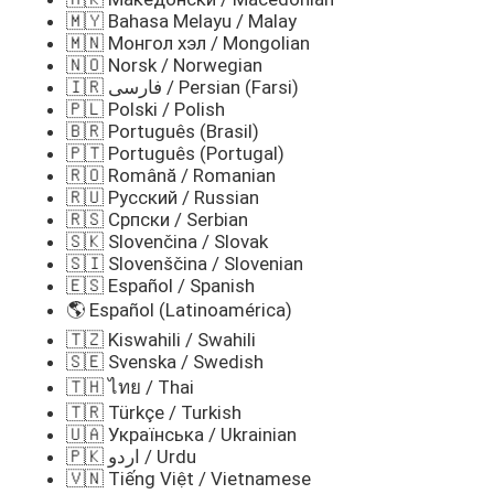
🇲🇾 Bahasa Melayu / Malay
🇲🇳 Монгол хэл / Mongolian
🇳🇴 Norsk / Norwegian
🇮🇷 فارسی / Persian (Farsi)
🇵🇱 Polski / Polish
🇧🇷 Português (Brasil)
🇵🇹 Português (Portugal)
🇷🇴 Română / Romanian
🇷🇺 Русский / Russian
🇷🇸 Српски / Serbian
🇸🇰 Slovenčina / Slovak
🇸🇮 Slovenščina / Slovenian
🇪🇸 Español / Spanish
🌎 Español (Latinoamérica)
🇹🇿 Kiswahili / Swahili
🇸🇪 Svenska / Swedish
🇹🇭 ไทย / Thai
🇹🇷 Türkçe / Turkish
🇺🇦 Українська / Ukrainian
🇵🇰 اردو / Urdu
🇻🇳 Tiếng Việt / Vietnamese