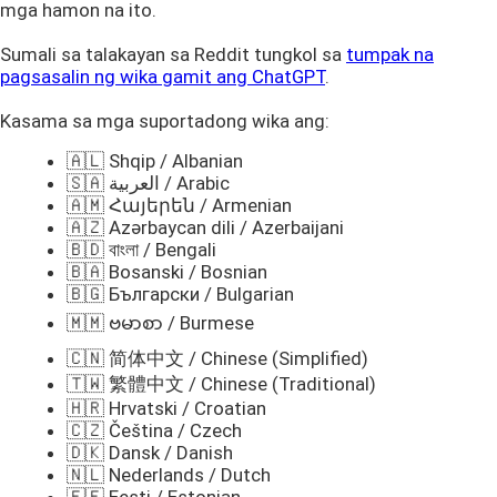
mga hamon na ito.
Sumali sa talakayan sa Reddit tungkol sa
tumpak na
pagsasalin ng wika gamit ang ChatGPT
.
Kasama sa mga suportadong wika ang:
🇦🇱 Shqip / Albanian
🇸🇦 العربية / Arabic
🇦🇲 Հայերեն / Armenian
🇦🇿 Azərbaycan dili / Azerbaijani
🇧🇩 বাংলা / Bengali
🇧🇦 Bosanski / Bosnian
🇧🇬 Български / Bulgarian
🇲🇲 ဗမာစာ / Burmese
🇨🇳 简体中文 / Chinese (Simplified)
🇹🇼 繁體中文 / Chinese (Traditional)
🇭🇷 Hrvatski / Croatian
🇨🇿 Čeština / Czech
🇩🇰 Dansk / Danish
🇳🇱 Nederlands / Dutch
🇪🇪 Eesti / Estonian