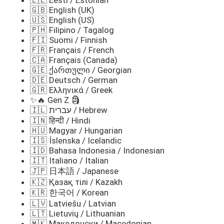
🇬🇧 English (UK)
🇺🇸 English (US)
🇵🇭 Filipino / Tagalog
🇫🇮 Suomi / Finnish
🇫🇷 Français / French
🇨🇦 Français (Canada)
🇬🇪 ქართული / Georgian
🇩🇪 Deutsch / German
🇬🇷 Ελληνικά / Greek
✨🔥 Gen Z 🗿
🇮🇱 עברית / Hebrew
🇮🇳 हिन्दी / Hindi
🇭🇺 Magyar / Hungarian
🇮🇸 Íslenska / Icelandic
🇮🇩 Bahasa Indonesia / Indonesian
🇮🇹 Italiano / Italian
🇯🇵 日本語 / Japanese
🇰🇿 Қазақ тілі / Kazakh
🇰🇷 한국어 / Korean
🇱🇻 Latviešu / Latvian
🇱🇹 Lietuvių / Lithuanian
🇲🇰 Македонски / Macedonian