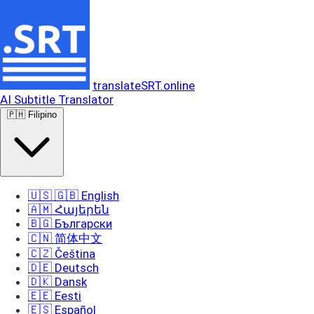
translateSRT.online
AI Subtitle Translator
🇵🇭 Filipino
🇺🇸 🇬🇧 English
🇦🇲 Հայերեն
🇧🇬 Български
🇨🇳 简体中文
🇨🇿 Čeština
🇩🇪 Deutsch
🇩🇰 Dansk
🇪🇪 Eesti
🇪🇸 Español