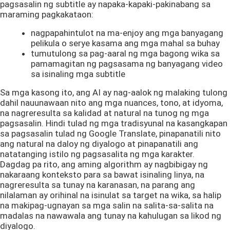
pagsasalin ng subtitle ay napaka-kapaki-pakinabang sa
maraming pagkakataon:
nagpapahintulot na ma-enjoy ang mga banyagang
pelikula o serye kasama ang mga mahal sa buhay
tumutulong sa pag-aaral ng mga bagong wika sa
pamamagitan ng pagsasama ng banyagang video
sa isinaling mga subtitle
Sa mga kasong ito, ang AI ay nag-aalok ng malaking tulong
dahil nauunawaan nito ang mga nuances, tono, at idyoma,
na nagreresulta sa kalidad at natural na tunog ng mga
pagsasalin. Hindi tulad ng mga tradisyunal na kasangkapan
sa pagsasalin tulad ng Google Translate, pinapanatili nito
ang natural na daloy ng diyalogo at pinapanatili ang
natatanging istilo ng pagsasalita ng mga karakter.
Dagdag pa rito, ang aming algorithm ay nagbibigay ng
nakaraang konteksto para sa bawat isinaling linya, na
nagreresulta sa tunay na karanasan, na parang ang
nilalaman ay orihinal na isinulat sa target na wika, sa halip
na makipag-ugnayan sa mga salin na salita-sa-salita na
madalas na nawawala ang tunay na kahulugan sa likod ng
diyalogo.