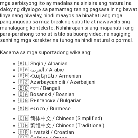
mga serbisyong ito ay madalas na sinisira ang natural na
daloy ng diyalogo sa pamamagitan ng pagsasalin ng bawat
linya nang hiwalay, hindi maayos na hinahati ang mga
pangungusap sa mga break ng subtitle at nawawala ang
mahalagang konteksto. Nahihirapan silang mapanatili ang
pare-parehong tono at istilo sa buong video, na nagiging
sanhi ng mga karakter na tunog na hindi natural o pormal.
Kasama sa mga suportadong wika ang:
🇦🇱 Shqip / Albanian
🇸🇦 العربية / Arabic
🇦🇲 Հայերեն / Armenian
🇦🇿 Azərbaycan dili / Azerbaijani
🇧🇩 বাংলা / Bengali
🇧🇦 Bosanski / Bosnian
🇧🇬 Български / Bulgarian
🇲🇲 ဗမာစာ / Burmese
🇨🇳 简体中文 / Chinese (Simplified)
🇹🇼 繁體中文 / Chinese (Traditional)
🇭🇷 Hrvatski / Croatian