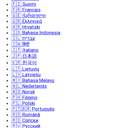
🇫🇮 Suomi
🇫🇷 Français
🇬🇪 ქართული
🇬🇷 Ελληνικά
🇭🇷 Hrvatski
🇮🇩 Bahasa Indonesia
🇮🇱 עברית
🇮🇳 हिंदी
🇮🇹 Italiano
🇯🇵 日本語
🇰🇷 한국어
🇱🇹 Lietuvių
🇱🇻 Latviešu
🇲🇾 Bahasa Melayu
🇳🇱 Nederlands
🇳🇴 Norsk
🇵🇭 Filipino
🇵🇱 Polski
🇵🇹🇧🇷 Português
🇷🇴 Română
🇷🇸 Српски
🇷🇺 Русский