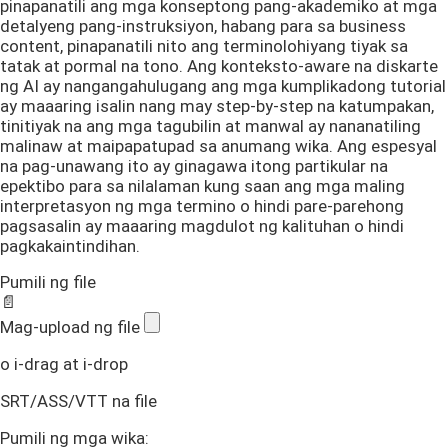
pinapanatili ang mga konseptong pang-akademiko at mga
detalyeng pang-instruksiyon, habang para sa business
content, pinapanatili nito ang terminolohiyang tiyak sa
tatak at pormal na tono. Ang konteksto-aware na diskarte
ng AI ay nangangahulugang ang mga kumplikadong tutorial
ay maaaring isalin nang may step-by-step na katumpakan,
tinitiyak na ang mga tagubilin at manwal ay nananatiling
malinaw at maipapatupad sa anumang wika. Ang espesyal
na pag-unawang ito ay ginagawa itong partikular na
epektibo para sa nilalaman kung saan ang mga maling
interpretasyon ng mga termino o hindi pare-parehong
pagsasalin ay maaaring magdulot ng kalituhan o hindi
pagkakaintindihan.
Pumili ng file
📄
Mag-upload ng file
o i-drag at i-drop
SRT/ASS/VTT na file
Pumili ng mga wika: