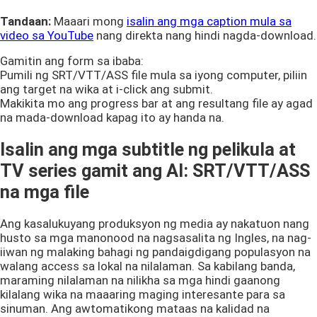
Tandaan:
Maaari mong
isalin ang mga caption mula sa
video sa YouTube
nang direkta nang hindi nagda-download.
Gamitin ang form sa ibaba:
Pumili ng SRT/VTT/ASS file mula sa iyong computer, piliin
ang target na wika at i-click ang submit.
Makikita mo ang progress bar at ang resultang file ay agad
na mada-download kapag ito ay handa na.
Isalin ang mga subtitle ng pelikula at
TV series gamit ang AI: SRT/VTT/ASS
na mga file
Ang kasalukuyang produksyon ng media ay nakatuon nang
husto sa mga manonood na nagsasalita ng Ingles, na nag-
iiwan ng malaking bahagi ng pandaigdigang populasyon na
walang access sa lokal na nilalaman. Sa kabilang banda,
maraming nilalaman na nilikha sa mga hindi gaanong
kilalang wika na maaaring maging interesante para sa
sinuman. Ang awtomatikong mataas na kalidad na