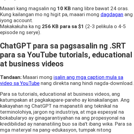
Maaari kang magsalin ng
10 KB
nang libre bawat 24 oras.
Kung kailangan mo ng higit pa, maaari mong
dagdagan
ang
iyong account.
Makakakuha ka ng
256 KB
para sa $1
(2-3 pelikula o 4-5
episode ng serye).
ChatGPT para sa pagsasalin ng .SRT
para sa YouTube tutorials, educational
at business videos
Tandaan:
Maaari mong
isalin ang mga caption mula sa
video sa YouTube
nang direkta nang hindi nagda-download.
Para sa tutorials, educational at business videos, ang
katumpakan at pagkakapare-pareho ay kinakailangan. Ang
kakayahan ng ChatGPT na mapanatili ang teknikal na
terminolohiya, jargon ng industriya, at mga espesyal na
bokabularyo ay ginagarantiyahan na ang propesyonal na
kredibilidad ay nananatiling buo sa iba't ibang wika. Para sa
mga materyal na pang-edukasyon, tumpak nitong