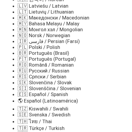
🇱🇻 Latviešu / Latvian
🇱🇹 Lietuvių / Lithuanian
🇲🇰 Македонски / Macedonian
🇲🇾 Bahasa Melayu / Malay
🇲🇳 Монгол хэл / Mongolian
🇳🇴 Norsk / Norwegian
🇮🇷 فارسی / Persian (Farsi)
🇵🇱 Polski / Polish
🇧🇷 Português (Brasil)
🇵🇹 Português (Portugal)
🇷🇴 Română / Romanian
🇷🇺 Русский / Russian
🇷🇸 Српски / Serbian
🇸🇰 Slovenčina / Slovak
🇸🇮 Slovenščina / Slovenian
🇪🇸 Español / Spanish
🌎 Español (Latinoamérica)
🇹🇿 Kiswahili / Swahili
🇸🇪 Svenska / Swedish
🇹🇭 ไทย / Thai
🇹🇷 Türkçe / Turkish