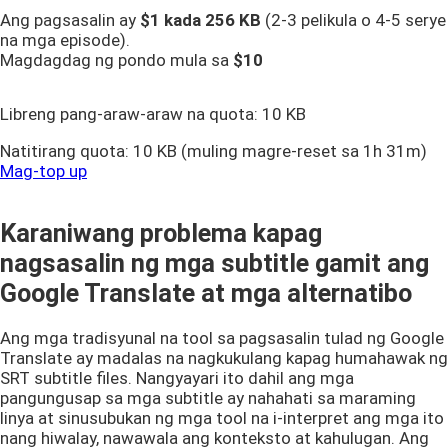
Ang pagsasalin ay
$1 kada
256 KB
(2-3 pelikula o 4-5 serye
na mga episode).
Magdagdag ng pondo mula sa
$10
Libreng pang-araw-araw na quota:
10 KB
Natitirang quota:
10 KB
(muling magre-reset sa 1h 31m)
Mag-top up
Karaniwang problema kapag
nagsasalin ng mga subtitle gamit ang
Google Translate at mga alternatibo
Ang mga tradisyunal na tool sa pagsasalin tulad ng Google
Translate ay madalas na nagkukulang kapag humahawak ng
SRT subtitle files. Nangyayari ito dahil ang mga
pangungusap sa mga subtitle ay nahahati sa maraming
linya at sinusubukan ng mga tool na i-interpret ang mga ito
nang hiwalay, nawawala ang konteksto at kahulugan. Ang