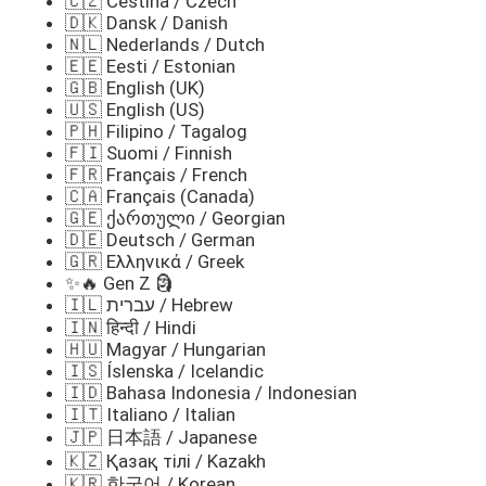
🇨🇿 Čeština / Czech
🇩🇰 Dansk / Danish
🇳🇱 Nederlands / Dutch
🇪🇪 Eesti / Estonian
🇬🇧 English (UK)
🇺🇸 English (US)
🇵🇭 Filipino / Tagalog
🇫🇮 Suomi / Finnish
🇫🇷 Français / French
🇨🇦 Français (Canada)
🇬🇪 ქართული / Georgian
🇩🇪 Deutsch / German
🇬🇷 Ελληνικά / Greek
✨🔥 Gen Z 🗿
🇮🇱 עברית / Hebrew
🇮🇳 हिन्दी / Hindi
🇭🇺 Magyar / Hungarian
🇮🇸 Íslenska / Icelandic
🇮🇩 Bahasa Indonesia / Indonesian
🇮🇹 Italiano / Italian
🇯🇵 日本語 / Japanese
🇰🇿 Қазақ тілі / Kazakh
🇰🇷 한국어 / Korean