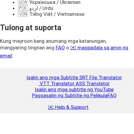
🇺🇦 Українська / Ukrainian
🇵🇰 اردو / Urdu
🇻🇳 Tiếng Việt / Vietnamese
Tulong at suporta
Kung mayroon kang anumang mga katanungan,
mangyaring tingnan ang
FAQ
o
✉️ magpadala sa amin ng
email
.
Isalin ang mga Subtitle
.SRT File Translator
.VTT Translator
.ASS Translator
Isalin ang mga subtitle ng YouTube
Pagsasalin ng Subtitle ng Pelikula
FAQ
✉️ Help & Support
Mag-top up