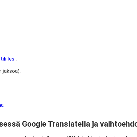
ilillesi
.
n jaksoa).
aa
sessä Google Translatella ja vaihtoehd