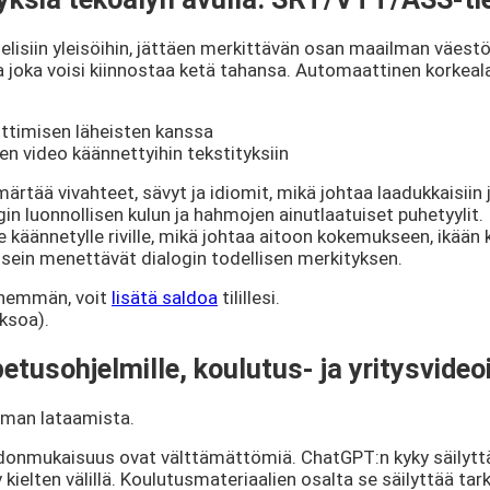
lisiin yleisöihin, jättäen merkittävän osan maailman väestö
ä ja joka voisi kiinnostaa ketä tahansa. Automaattinen korke
uttimisen läheisten kanssa
n video käännettyihin tekstityksiin
rtää vivahteet, sävyt ja idiomit, mikä johtaa laadukkaisiin ja
in luonnollisen kulun ja hahmojen ainutlaatuiset puhetyylit.
ännetylle riville, mikä johtaa aitoon kokemukseen, ikään kuin
 usein menettävät dialogin todellisen merkityksen.
 enemmän, voit
lisätä saldoa
tilillesi.
aksoa).
sohjelmille, koulutus- ja yritysvideoi
lman lataamista.
johdonmukaisuus ovat välttämättömiä. ChatGPT:n kyky säilyttä
ielten välillä. Koulutusmateriaalien osalta se säilyttää tark