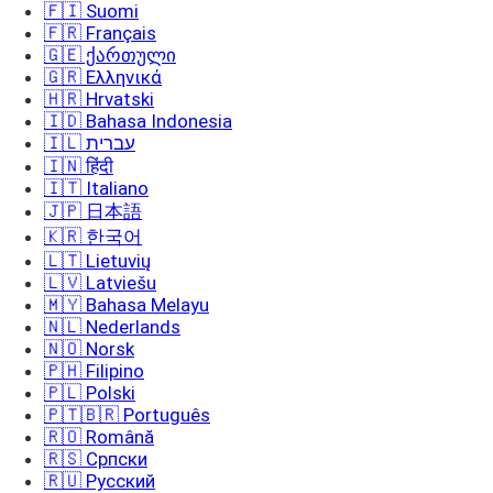
🇫🇮 Suomi
🇫🇷 Français
🇬🇪 ქართული
🇬🇷 Ελληνικά
🇭🇷 Hrvatski
🇮🇩 Bahasa Indonesia
🇮🇱 עברית
🇮🇳 हिंदी
🇮🇹 Italiano
🇯🇵 日本語
🇰🇷 한국어
🇱🇹 Lietuvių
🇱🇻 Latviešu
🇲🇾 Bahasa Melayu
🇳🇱 Nederlands
🇳🇴 Norsk
🇵🇭 Filipino
🇵🇱 Polski
🇵🇹🇧🇷 Português
🇷🇴 Română
🇷🇸 Српски
🇷🇺 Русский