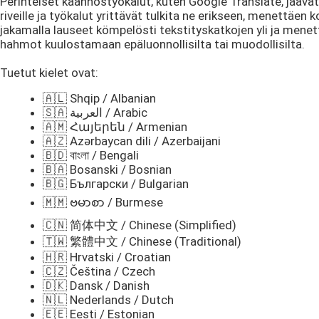
Perinteiset käännöstyökalut, kuten Google Translate, jäävät 
riveille ja työkalut yrittävät tulkita ne erikseen, menettäen
jakamalla lauseet kömpelösti tekstityskatkojen yli ja mene
hahmot kuulostamaan epäluonnollisilta tai muodollisilta.
Tuetut kielet ovat:
🇦🇱 Shqip / Albanian
🇸🇦 العربية / Arabic
🇦🇲 Հայերեն / Armenian
🇦🇿 Azərbaycan dili / Azerbaijani
🇧🇩 বাংলা / Bengali
🇧🇦 Bosanski / Bosnian
🇧🇬 Български / Bulgarian
🇲🇲 ဗမာစာ / Burmese
🇨🇳 简体中文 / Chinese (Simplified)
🇹🇼 繁體中文 / Chinese (Traditional)
🇭🇷 Hrvatski / Croatian
🇨🇿 Čeština / Czech
🇩🇰 Dansk / Danish
🇳🇱 Nederlands / Dutch
🇪🇪 Eesti / Estonian