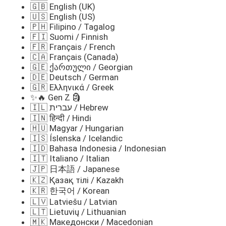
🇬🇧 English (UK)
🇺🇸 English (US)
🇵🇭 Filipino / Tagalog
🇫🇮 Suomi / Finnish
🇫🇷 Français / French
🇨🇦 Français (Canada)
🇬🇪 ქართული / Georgian
🇩🇪 Deutsch / German
🇬🇷 Ελληνικά / Greek
✨🔥 Gen Z 🗿
🇮🇱 עברית / Hebrew
🇮🇳 हिन्दी / Hindi
🇭🇺 Magyar / Hungarian
🇮🇸 Íslenska / Icelandic
🇮🇩 Bahasa Indonesia / Indonesian
🇮🇹 Italiano / Italian
🇯🇵 日本語 / Japanese
🇰🇿 Қазақ тілі / Kazakh
🇰🇷 한국어 / Korean
🇱🇻 Latviešu / Latvian
🇱🇹 Lietuvių / Lithuanian
🇲🇰 Македонски / Macedonian