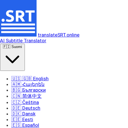
translateSRT.online
AI Subtitle Translator
🇫🇮 Suomi
🇺🇸 🇬🇧 English
🇦🇲 Հայերեն
🇧🇬 Български
🇨🇳 简体中文
🇨🇿 Čeština
🇩🇪 Deutsch
🇩🇰 Dansk
🇪🇪 Eesti
🇪🇸 Español