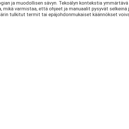
ologian ja muodollisen sävyn. Tekoälyn kontekstia ymmärtäv
 mikä varmistaa, että ohjeet ja manuaalit pysyvät selkeinä j
väärin tulkitut termit tai epäjohdonmukaiset käännökset voiv