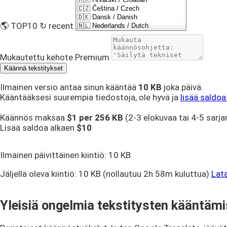
🌎 TOP10
↻ recent
Mukautettu kehote
Premium
Käännä tekstitykset
Ilmainen versio antaa sinun kääntää
10 KB
joka päivä.
Kääntääksesi suurempia tiedostoja, ole hyvä ja
lisää saldoa t
Käännös maksaa
$1 per
256 KB
(2-3 elokuvaa tai 4-5 sarja
Lisää saldoa alkaen
$10
Ilmainen päivittäinen kiintiö:
10 KB
Jäljellä oleva kiintiö:
10 KB
(nollautuu 2h 58m kuluttua)
Lat
Yleisiä ongelmia tekstitysten kääntämi