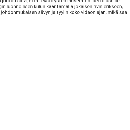
ohtuu siitä, että tekstitysten lauseet on jaettu useille
gin luonnollisen kulun kääntämällä jokaisen rivin erikseen,
 johdonmukaisen sävyn ja tyylin koko videon ajan, mikä saa