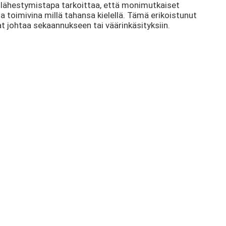
ä lähestymistapa tarkoittaa, että monimutkaiset
a toimivina millä tahansa kielellä. Tämä erikoistunut
at johtaa sekaannukseen tai väärinkäsityksiin.