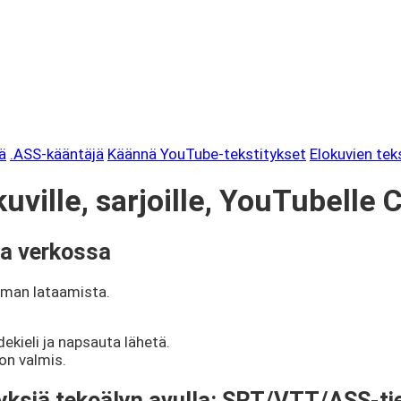
ä
.ASS-kääntäjä
Käännä YouTube-tekstitykset
Elokuvien te
ville, sarjoille, YouTubelle 
ja verkossa
lman lataamista.
ekieli ja napsauta lähetä.
on valmis.
tyksiä tekoälyn avulla: SRT/VTT/ASS-ti