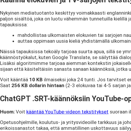
Nykyinen mediatuotanto keskittyy voimakkaasti englanninkie
paljon sisältöä, joka on luotu vähemmän tunnetuilla kielill
tapauksissa:
mahdollistaa ulkomaisten elokuvien tai sarjojen na
auttaa oppimaan uusia kieliä yhdistämällä ulkomaine
Näissä tapauksissa tekoäly tarjoaa suurta apua, sillä se ymmä
käännöstyökalut, kuten Google Translate, se säilyttää dialog
Lisäksi algoritmimme tarjoaa aiemman kontekstin jokaiselle kä
sijaan että käsiteltäisiin sanasta sanaan käännöksiä, jotka
Voit kääntää
10 KB
ilmaiseksi joka 24 tunti. Jos tarvitset
Saat
256 KB
dollarin hintaan
(2-3 elokuvaa tai 4-5 sarjan j
ChatGPT .SRT-käännöksiin YouTube-opetu
Huom:
Voit
kääntää YouTube-videon tekstitykset
suoraan i
Opetusohjelmille, koulutus- ja yritysvideoille tarkkuus ja 
erikoissanastot takaa, että ammatillinen uskottavuus säilyy k