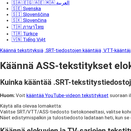
🇸🇦 🇪🇬 🇦🇪 🇲🇦 العربية
🇸🇪 Svenska
🇸🇮 Slovenščina
🇸🇰 Slovenčina
🇹🇭 ภาษาไทย
🇹🇷 Türkçe
🇻🇳 Tiếng Việt
Käännä tekstityksiä
.SRT-tiedostojen kääntäjä
.VTT-kääntäj
Käännä ASS-tekstitykset eloku
Kuinka kääntää .SRT-tekstitystiedosto
Huom:
Voit
kääntää YouTube-videon tekstitykset
suoraan i
Käytä alla olevaa lomaketta:
Valitse SRT/VTT/ASS-tiedosto tietokoneeltasi, valitse kohd
Näet edistymispalkin ja tulostiedosto ladataan heti, kun se 
Käännä elokuvien ja TV-sarjojen teksti