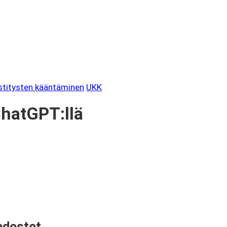
kstitysten kääntäminen
UKK
ChatGPT:llä
edostot