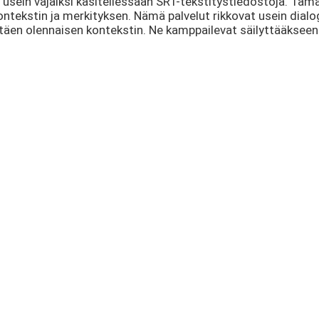
usein vajaiksi käsitellessään SRT-tekstitystiedostoja. Tämä j
 kontekstin ja merkityksen. Nämä palvelut rikkovat usein dialo
ttäen olennaisen kontekstin. Ne kamppailevat säilyttääkseen