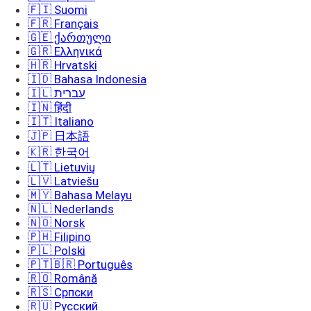
🇫🇮 Suomi
🇫🇷 Français
🇬🇪 ქართული
🇬🇷 Ελληνικά
🇭🇷 Hrvatski
🇮🇩 Bahasa Indonesia
🇮🇱 עברית
🇮🇳 हिंदी
🇮🇹 Italiano
🇯🇵 日本語
🇰🇷 한국어
🇱🇹 Lietuvių
🇱🇻 Latviešu
🇲🇾 Bahasa Melayu
🇳🇱 Nederlands
🇳🇴 Norsk
🇵🇭 Filipino
🇵🇱 Polski
🇵🇹🇧🇷 Português
🇷🇴 Română
🇷🇸 Српски
🇷🇺 Русский