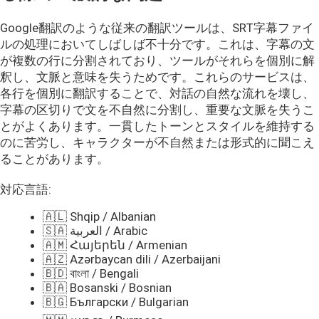
Google翻訳のような従来の翻訳ツールは、SRT字幕ファイ
ルの処理においてしばしば不十分です。これは、字幕の文
が複数の行に分割されており、ツールがそれらを個別に解
釈し、文脈と意味を失うためです。これらのサービスは、
各行を個別に翻訳することで、対話の自然な流れを壊し、
字幕の区切りで文を不自然に分割し、重要な文脈を失うこ
とがよくあります。一貫したトーンとスタイルを維持する
のに苦労し、キャラクターが不自然または形式的に聞こえ
ることがあります。
対応言語:
🇦🇱 Shqip / Albanian
🇸🇦 العربية / Arabic
🇦🇲 Հայերեն / Armenian
🇦🇿 Azərbaycan dili / Azerbaijani
🇧🇩 বাংলা / Bengali
🇧🇦 Bosanski / Bosnian
🇧🇬 Български / Bulgarian