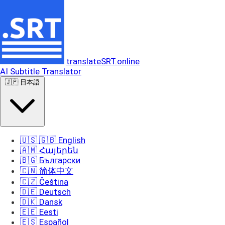
translateSRT.online
AI Subtitle Translator
🇯🇵 日本語
🇺🇸 🇬🇧 English
🇦🇲 Հայերեն
🇧🇬 Български
🇨🇳 简体中文
🇨🇿 Čeština
🇩🇪 Deutsch
🇩🇰 Dansk
🇪🇪 Eesti
🇪🇸 Español