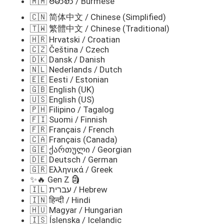
🇲🇲 ဗမာစာ / Burmese
🇨🇳 简体中文 / Chinese (Simplified)
🇹🇼 繁體中文 / Chinese (Traditional)
🇭🇷 Hrvatski / Croatian
🇨🇿 Čeština / Czech
🇩🇰 Dansk / Danish
🇳🇱 Nederlands / Dutch
🇪🇪 Eesti / Estonian
🇬🇧 English (UK)
🇺🇸 English (US)
🇵🇭 Filipino / Tagalog
🇫🇮 Suomi / Finnish
🇫🇷 Français / French
🇨🇦 Français (Canada)
🇬🇪 ქართული / Georgian
🇩🇪 Deutsch / German
🇬🇷 Ελληνικά / Greek
✨🔥 Gen Z 🗿
🇮🇱 עברית / Hebrew
🇮🇳 हिन्दी / Hindi
🇭🇺 Magyar / Hungarian
🇮🇸 Íslenska / Icelandic