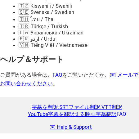
🇹🇿 Kiswahili / Swahili
🇸🇪 Svenska / Swedish
🇹🇭 ไทย / Thai
🇹🇷 Türkçe / Turkish
🇺🇦 Українська / Ukrainian
🇵🇰 اردو / Urdu
🇻🇳 Tiếng Việt / Vietnamese
ヘルプ＆サポート
ご質問がある場合は、
FAQ
をご覧いただくか、
✉️ メールで
お問い合わせください
。
字幕を翻訳
.SRTファイル翻訳
.VTT翻訳
FAQ
YouTube字幕を翻訳する
映画字幕翻訳
✉️ Help & Support