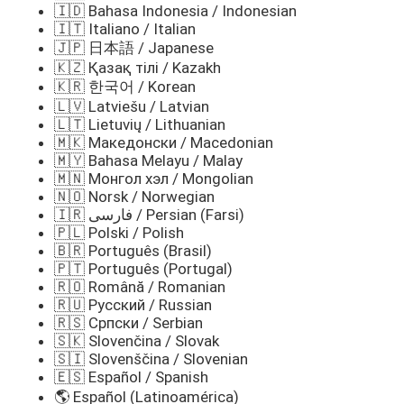
🇮🇩 Bahasa Indonesia / Indonesian
🇮🇹 Italiano / Italian
🇯🇵 日本語 / Japanese
🇰🇿 Қазақ тілі / Kazakh
🇰🇷 한국어 / Korean
🇱🇻 Latviešu / Latvian
🇱🇹 Lietuvių / Lithuanian
🇲🇰 Македонски / Macedonian
🇲🇾 Bahasa Melayu / Malay
🇲🇳 Монгол хэл / Mongolian
🇳🇴 Norsk / Norwegian
🇮🇷 فارسی / Persian (Farsi)
🇵🇱 Polski / Polish
🇧🇷 Português (Brasil)
🇵🇹 Português (Portugal)
🇷🇴 Română / Romanian
🇷🇺 Русский / Russian
🇷🇸 Српски / Serbian
🇸🇰 Slovenčina / Slovak
🇸🇮 Slovenščina / Slovenian
🇪🇸 Español / Spanish
🌎 Español (Latinoamérica)