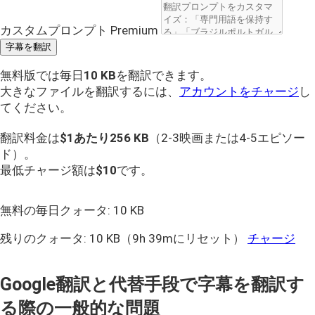
カスタムプロンプト
Premium
字幕を翻訳
無料版では毎日
10 KB
を翻訳できます。
大きなファイルを翻訳するには、
アカウントをチャージ
し
てください。
翻訳料金は
$1あたり
256 KB
（2-3映画または4-5エピソー
ド）。
最低チャージ額は
$10
です。
無料の毎日クォータ:
10 KB
残りのクォータ:
10 KB
（9h 39mにリセット）
チャージ
Google翻訳と代替手段で字幕を翻訳す
る際の一般的な問題