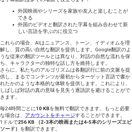
外国映画やシリーズを家族や友人と楽しむことが
できる
外国のビデオと翻訳された字幕を組み合わせて新
しい言語を学ぶのに役立つ
これらの場合、AIはニュアンス、トーン、イディオムを理
解し、質の高い自然な翻訳を提供します。Google翻訳のよ
うな従来の翻訳ツールとは異なり、対話の自然な流れを保
ち、キャラクターの独特な話し方を維持します。
さらに、私たちのアルゴリズムは各翻訳行に前の文脈を提
供し、まるでコンテンツが最初からターゲット言語で書か
れたかのような本格的な体験を提供します。これにより、
しばしば対話の真の意味を見失う逐語訳を避けることがで
きます。
毎24時間ごとに
10 KB
を無料で翻訳できます。もっと必要
な場合は、
アカウントをチャージ
することができます。
1ドルで
256 KB
（2-3本の映画または4-5本のシリーズエピ
ソード）
を翻訳できます。