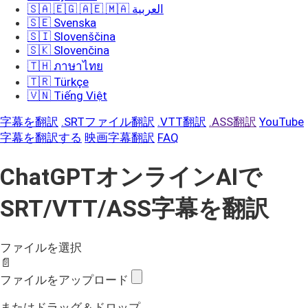
🇸🇦 🇪🇬 🇦🇪 🇲🇦 العربية
🇸🇪 Svenska
🇸🇮 Slovenščina
🇸🇰 Slovenčina
🇹🇭 ภาษาไทย
🇹🇷 Türkçe
🇻🇳 Tiếng Việt
字幕を翻訳
.SRTファイル翻訳
.VTT翻訳
.ASS翻訳
YouTube
字幕を翻訳する
映画字幕翻訳
FAQ
ChatGPTオンラインAIで
SRT/VTT/ASS字幕を翻訳
ファイルを選択
📄
ファイルをアップロード
またはドラッグ＆ドロップ