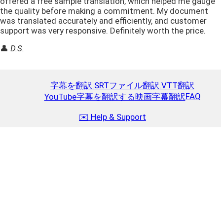
offered a free sample translation, which helped me gauge
the quality before making a commitment. My document
was translated accurately and efficiently, and customer
support was very responsive. Definitely worth the price.
👤
D.S.
字幕を翻訳
.SRTファイル翻訳
.VTT翻訳
FAQ
YouTube字幕を翻訳する
映画字幕翻訳
✉️ Help & Support
チャージ
Close
$10