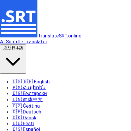
translateSRT.online
AI Subtitle Translator
🇯🇵 日本語
🇺🇸 🇬🇧 English
🇦🇲 Հայերեն
🇧🇬 Български
🇨🇳 简体中文
🇨🇿 Čeština
🇩🇪 Deutsch
🇩🇰 Dansk
🇪🇪 Eesti
🇪🇸 Español