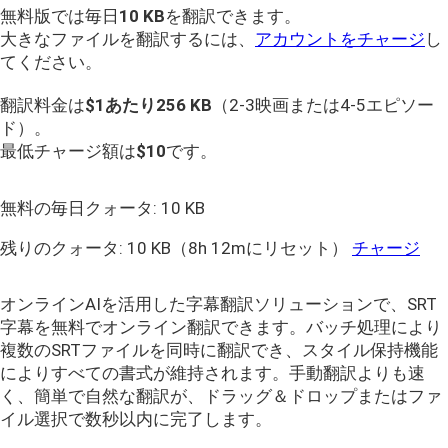
無料版では毎日
10 KB
を翻訳できます。
大きなファイルを翻訳するには、
アカウントをチャージ
し
てください。
翻訳料金は
$1あたり
256 KB
（2-3映画または4-5エピソー
ド）。
最低チャージ額は
$10
です。
無料の毎日クォータ:
10 KB
残りのクォータ:
10 KB
（8h 12mにリセット）
チャージ
オンラインAIを活用した字幕翻訳ソリューションで、SRT
字幕を無料でオンライン翻訳できます。バッチ処理により
複数のSRTファイルを同時に翻訳でき、スタイル保持機能
によりすべての書式が維持されます。手動翻訳よりも速
く、簡単で自然な翻訳が、ドラッグ＆ドロップまたはファ
イル選択で数秒以内に完了します。