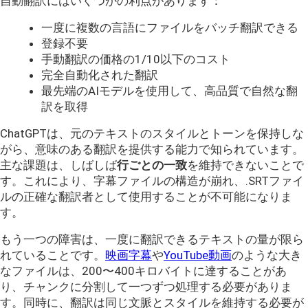
自動翻訳にはいくつかの利点があります：
一度に複数の言語にファイルをバッチ翻訳できる
登録不要
手動翻訳の価格の1/10以下のコスト
完全自動化された翻訳
最先端のAIモデルを使用して、高品質で自然な翻
訳を取得
ChatGPTは、元のテキストのスタイルとトーンを保持しな
がら、意味のある翻訳を提供する能力で知られています。
主な課題は、しばしば
行ごとの一致
を維持できないことで
す。これにより、字幕ファイルの構造が崩れ、.SRTファイ
ルの正確な翻訳者として使用することが不可能になりま
す。
もう一つの障害は、一度に翻訳できるテキストの量が限ら
れていることです。
映画字幕
や
YouTube動画
のような大き
なファイルは、200〜400キロバイトに達することがあ
り、チャンクに分割して一つずつ処理する必要がありま
す。同時に、翻訳は同じ文脈とスタイルを維持する必要が