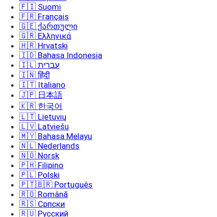
🇫🇮 Suomi
🇫🇷 Français
🇬🇪 ქართული
🇬🇷 Ελληνικά
🇭🇷 Hrvatski
🇮🇩 Bahasa Indonesia
🇮🇱 עברית
🇮🇳 हिंदी
🇮🇹 Italiano
🇯🇵 日本語
🇰🇷 한국어
🇱🇹 Lietuvių
🇱🇻 Latviešu
🇲🇾 Bahasa Melayu
🇳🇱 Nederlands
🇳🇴 Norsk
🇵🇭 Filipino
🇵🇱 Polski
🇵🇹🇧🇷 Português
🇷🇴 Română
🇷🇸 Српски
🇷🇺 Русский