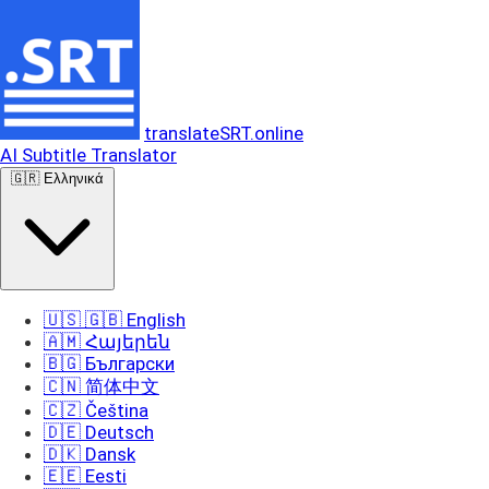
translateSRT.online
AI Subtitle Translator
🇬🇷 Ελληνικά
🇺🇸 🇬🇧 English
🇦🇲 Հայերեն
🇧🇬 Български
🇨🇳 简体中文
🇨🇿 Čeština
🇩🇪 Deutsch
🇩🇰 Dansk
🇪🇪 Eesti