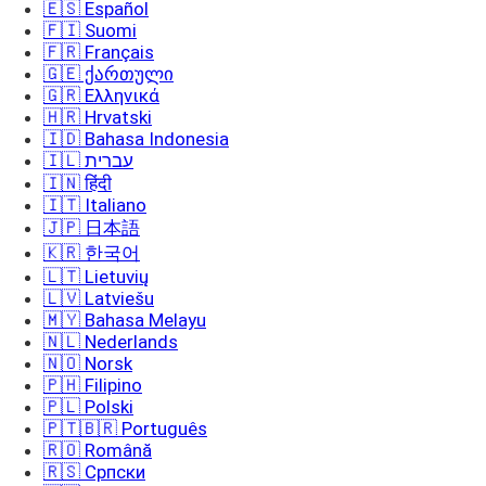
🇪🇸 Español
🇫🇮 Suomi
🇫🇷 Français
🇬🇪 ქართული
🇬🇷 Ελληνικά
🇭🇷 Hrvatski
🇮🇩 Bahasa Indonesia
🇮🇱 עברית
🇮🇳 हिंदी
🇮🇹 Italiano
🇯🇵 日本語
🇰🇷 한국어
🇱🇹 Lietuvių
🇱🇻 Latviešu
🇲🇾 Bahasa Melayu
🇳🇱 Nederlands
🇳🇴 Norsk
🇵🇭 Filipino
🇵🇱 Polski
🇵🇹🇧🇷 Português
🇷🇴 Română
🇷🇸 Српски