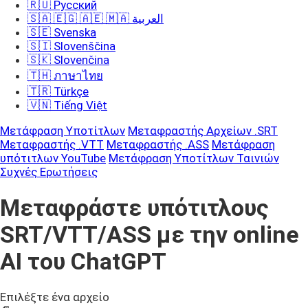
🇷🇺 Русский
🇸🇦 🇪🇬 🇦🇪 🇲🇦 العربية
🇸🇪 Svenska
🇸🇮 Slovenščina
🇸🇰 Slovenčina
🇹🇭 ภาษาไทย
🇹🇷 Türkçe
🇻🇳 Tiếng Việt
Μετάφραση Υποτίτλων
Μεταφραστής Αρχείων .SRT
Μεταφραστής .VTT
Μεταφραστής .ASS
Μετάφραση
υπότιτλων YouTube
Μετάφραση Υποτίτλων Ταινιών
Συχνές Ερωτήσεις
Μεταφράστε υπότιτλους
SRT/VTT/ASS με την online
AI του ChatGPT
Επιλέξτε ένα αρχείο