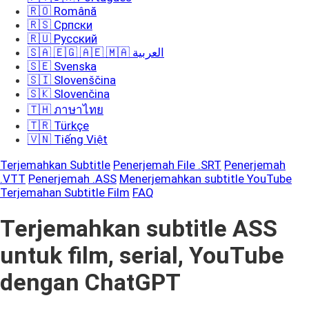
🇷🇴 Română
🇷🇸 Српски
🇷🇺 Русский
🇸🇦 🇪🇬 🇦🇪 🇲🇦 العربية
🇸🇪 Svenska
🇸🇮 Slovenščina
🇸🇰 Slovenčina
🇹🇭 ภาษาไทย
🇹🇷 Türkçe
🇻🇳 Tiếng Việt
Terjemahkan Subtitle
Penerjemah File .SRT
Penerjemah
.VTT
Penerjemah .ASS
Menerjemahkan subtitle YouTube
Terjemahan Subtitle Film
FAQ
Terjemahkan subtitle ASS
untuk film, serial, YouTube
dengan ChatGPT