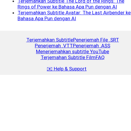
Terjemahkan Subtitle The Lord of the Rings: The
Rings of Power ke Bahasa Apa Pun dengan AI
Terjemahkan Subtitle Avatar: The Last Airbender ke
Bahasa Apa Pun dengan AI
Terjemahkan Subtitle
Penerjemah File .SRT
Penerjemah .VTT
Penerjemah .ASS
Menerjemahkan subtitle YouTube
Terjemahan Subtitle Film
FAQ
✉️ Help & Support
Isi ulang
Close
$5
2.5 MB