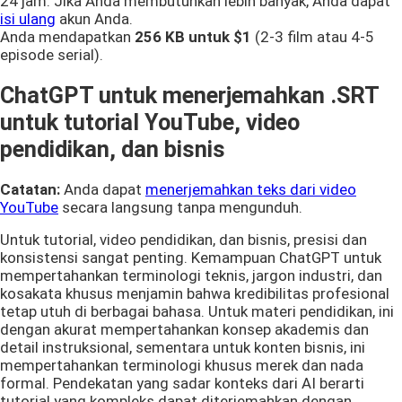
24 jam. Jika Anda membutuhkan lebih banyak, Anda dapat
isi ulang
akun Anda.
Anda mendapatkan
256 KB
untuk $1
(2-3 film atau 4-5
episode serial).
ChatGPT untuk menerjemahkan .SRT
untuk tutorial YouTube, video
pendidikan, dan bisnis
Catatan:
Anda dapat
menerjemahkan teks dari video
YouTube
secara langsung tanpa mengunduh.
Untuk tutorial, video pendidikan, dan bisnis, presisi dan
konsistensi sangat penting. Kemampuan ChatGPT untuk
mempertahankan terminologi teknis, jargon industri, dan
kosakata khusus menjamin bahwa kredibilitas profesional
tetap utuh di berbagai bahasa. Untuk materi pendidikan, ini
dengan akurat mempertahankan konsep akademis dan
detail instruksional, sementara untuk konten bisnis, ini
mempertahankan terminologi khusus merek dan nada
formal. Pendekatan yang sadar konteks dari AI berarti
tutorial yang kompleks dapat diterjemahkan dengan