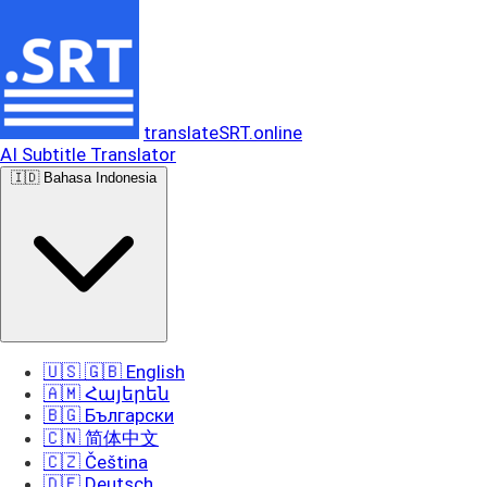
translateSRT.online
AI Subtitle Translator
🇮🇩 Bahasa Indonesia
🇺🇸 🇬🇧 English
🇦🇲 Հայերեն
🇧🇬 Български
🇨🇳 简体中文
🇨🇿 Čeština
🇩🇪 Deutsch