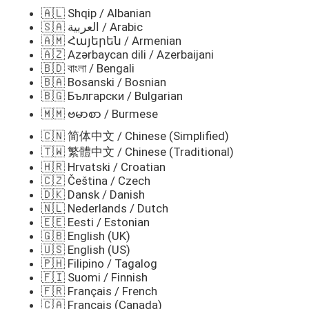
🇦🇱 Shqip / Albanian
🇸🇦 العربية / Arabic
🇦🇲 Հայերեն / Armenian
🇦🇿 Azərbaycan dili / Azerbaijani
🇧🇩 বাংলা / Bengali
🇧🇦 Bosanski / Bosnian
🇧🇬 Български / Bulgarian
🇲🇲 ဗမာစာ / Burmese
🇨🇳 简体中文 / Chinese (Simplified)
🇹🇼 繁體中文 / Chinese (Traditional)
🇭🇷 Hrvatski / Croatian
🇨🇿 Čeština / Czech
🇩🇰 Dansk / Danish
🇳🇱 Nederlands / Dutch
🇪🇪 Eesti / Estonian
🇬🇧 English (UK)
🇺🇸 English (US)
🇵🇭 Filipino / Tagalog
🇫🇮 Suomi / Finnish
🇫🇷 Français / French
🇨🇦 Français (Canada)