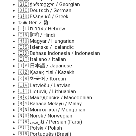
🇬🇪 ქართული / Georgian
🇩🇪 Deutsch / German
🇬🇷 Ελληνικά / Greek
✨🔥 Gen Z 🗿
🇮🇱 עברית / Hebrew
🇮🇳 हिन्दी / Hindi
🇭🇺 Magyar / Hungarian
🇮🇸 Íslenska / Icelandic
🇮🇩 Bahasa Indonesia / Indonesian
🇮🇹 Italiano / Italian
🇯🇵 日本語 / Japanese
🇰🇿 Қазақ тілі / Kazakh
🇰🇷 한국어 / Korean
🇱🇻 Latviešu / Latvian
🇱🇹 Lietuvių / Lithuanian
🇲🇰 Македонски / Macedonian
🇲🇾 Bahasa Melayu / Malay
🇲🇳 Монгол хэл / Mongolian
🇳🇴 Norsk / Norwegian
🇮🇷 فارسی / Persian (Farsi)
🇵🇱 Polski / Polish
🇧🇷 Português (Brasil)