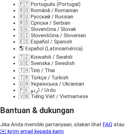
🇵🇹 Português (Portugal)
🇷🇴 Română / Romanian
🇷🇺 Русский / Russian
🇷🇸 Српски / Serbian
🇸🇰 Slovenčina / Slovak
🇸🇮 Slovenščina / Slovenian
🇪🇸 Español / Spanish
🌎 Español (Latinoamérica)
🇹🇿 Kiswahili / Swahili
🇸🇪 Svenska / Swedish
🇹🇭 ไทย / Thai
🇹🇷 Türkçe / Turkish
🇺🇦 Українська / Ukrainian
🇵🇰 اردو / Urdu
🇻🇳 Tiếng Việt / Vietnamese
Bantuan & dukungan
Jika Anda memiliki pertanyaan, silakan lihat
FAQ
atau
✉️ kirim email kepada kami
.