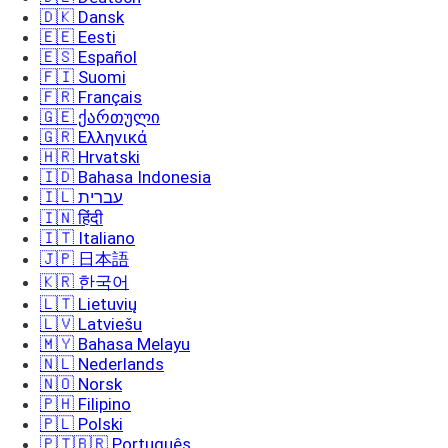
🇩🇰 Dansk
🇪🇪 Eesti
🇪🇸 Español
🇫🇮 Suomi
🇫🇷 Français
🇬🇪 ქართული
🇬🇷 Ελληνικά
🇭🇷 Hrvatski
🇮🇩 Bahasa Indonesia
🇮🇱 עברית
🇮🇳 हिंदी
🇮🇹 Italiano
🇯🇵 日本語
🇰🇷 한국어
🇱🇹 Lietuvių
🇱🇻 Latviešu
🇲🇾 Bahasa Melayu
🇳🇱 Nederlands
🇳🇴 Norsk
🇵🇭 Filipino
🇵🇱 Polski
🇵🇹🇧🇷 Português