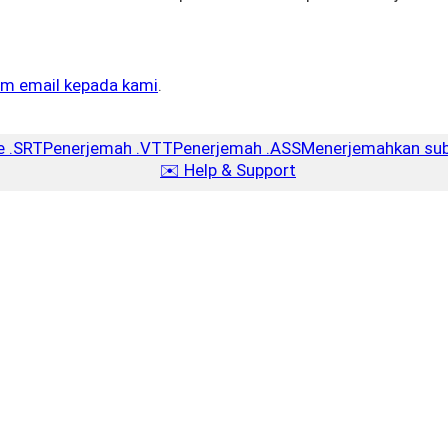
rim email kepada kami
.
e .SRT
Penerjemah .VTT
Penerjemah .ASS
Menerjemahkan sub
✉️ Help & Support