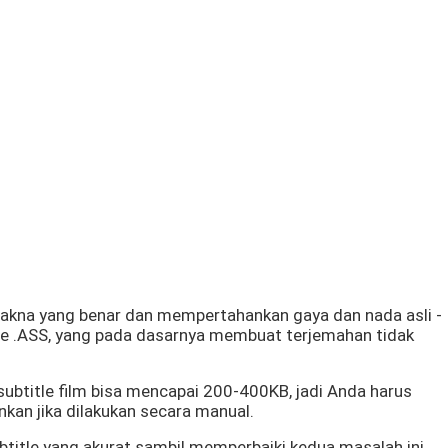
kna yang benar dan mempertahankan gaya dan nada asli -
ile .ASS, yang pada dasarnya membuat terjemahan tidak
subtitle film bisa mencapai 200-400KB, jadi Anda harus
kan jika dilakukan secara manual.
title yang akurat sambil memperbaiki kedua masalah ini.