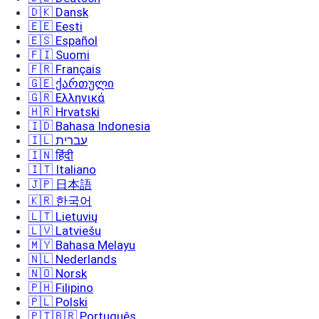
🇩🇰 Dansk
🇪🇪 Eesti
🇪🇸 Español
🇫🇮 Suomi
🇫🇷 Français
🇬🇪 ქართული
🇬🇷 Ελληνικά
🇭🇷 Hrvatski
🇮🇩 Bahasa Indonesia
🇮🇱 עברית
🇮🇳 हिंदी
🇮🇹 Italiano
🇯🇵 日本語
🇰🇷 한국어
🇱🇹 Lietuvių
🇱🇻 Latviešu
🇲🇾 Bahasa Melayu
🇳🇱 Nederlands
🇳🇴 Norsk
🇵🇭 Filipino
🇵🇱 Polski
🇵🇹🇧🇷 Português