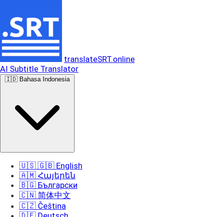
translateSRT.online
AI Subtitle Translator
🇮🇩 Bahasa Indonesia
🇺🇸 🇬🇧 English
🇦🇲 Հայերեն
🇧🇬 Български
🇨🇳 简体中文
🇨🇿 Čeština
🇩🇪 Deutsch