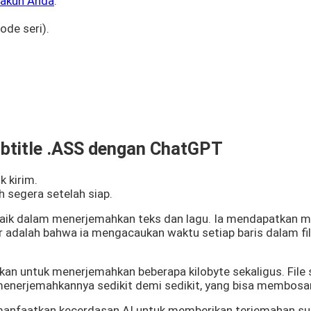
g akun Anda
.
ode seri).
btitle .ASS dengan ChatGPT
k kirim.
h segera setelah siap.
k dalam menerjemahkan teks dan lagu. Ia mendapatkan ma
ar adalah bahwa ia mengacaukan waktu setiap baris dalam f
kan untuk menerjemahkan beberapa kilobyte sekaligus. File 
enerjemahkannya sedikit demi sedikit, yang bisa membosan
memanfaatkan kecerdasan AI untuk memberikan terjemahan sub