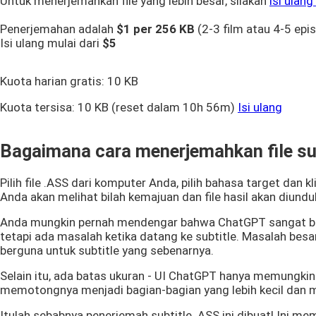
Untuk menerjemahkan file yang lebih besar, silakan
isi ulan
Penerjemahan adalah
$1 per
256 KB
(2-3 film atau 4-5 epis
Isi ulang mulai dari
$5
Kuota harian gratis:
10 KB
Kuota tersisa:
10 KB
(reset dalam 10h 56m)
Isi ulang
Bagaimana cara menerjemahkan file su
Pilih file .ASS dari komputer Anda, pilih bahasa target dan kli
Anda akan melihat bilah kemajuan dan file hasil akan diundu
Anda mungkin pernah mendengar bahwa ChatGPT sangat bai
tetapi ada masalah ketika datang ke subtitle. Masalah bes
berguna untuk subtitle yang sebenarnya.
Selain itu, ada batas ukuran - UI ChatGPT hanya memungkin
memotongnya menjadi bagian-bagian yang lebih kecil dan m
Itulah sebabnya penerjemah subtitle .ASS ini dibuat! Ini 