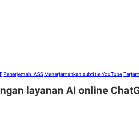
T
Penerjemah .ASS
Menerjemahkan subtitle YouTube
Terjem
ngan layanan AI online Chat