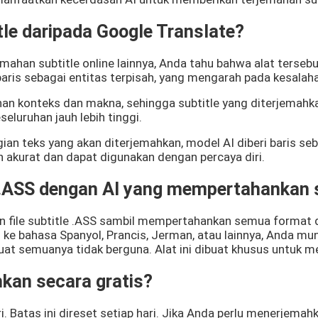
tle daripada Google Translate?
emahan subtitle online lainnya, Anda tahu bahwa alat ters
baris sebagai entitas terpisah, yang mengarah pada kesalah
ruhan konteks dan makna, sehingga subtitle yang diterjemah
eluruhan jauh lebih tinggi.
gian teks yang akan diterjemahkan, model AI diberi baris se
ih akurat dan dapat digunakan dengan percaya diri.
 .ASS dengan AI yang mempertahankan 
an file subtitle .ASS sambil mempertahankan semua format 
ke bahasa Spanyol, Prancis, Jerman, atau lainnya, Anda m
uat semuanya tidak berguna. Alat ini dibuat khusus untuk 
kan secara gratis?
i. Batas ini direset setiap hari. Jika Anda perlu menerjemahk