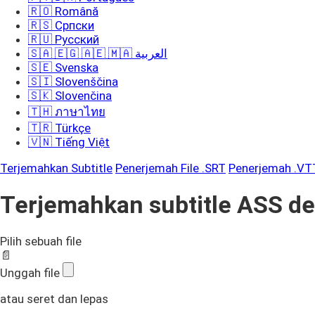
🇷🇴 Română
🇷🇸 Српски
🇷🇺 Русский
🇸🇦 🇪🇬 🇦🇪 🇲🇦 العربية
🇸🇪 Svenska
🇸🇮 Slovenščina
🇸🇰 Slovenčina
🇹🇭 ภาษาไทย
🇹🇷 Türkçe
🇻🇳 Tiếng Việt
Terjemahkan Subtitle
Penerjemah File .SRT
Penerjemah .VT
Terjemahkan subtitle ASS de
Pilih sebuah file
📄
Unggah file
atau seret dan lepas