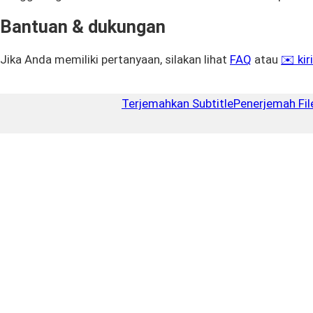
Bantuan & dukungan
Jika Anda memiliki pertanyaan, silakan lihat
FAQ
atau
✉️ ki
Terjemahkan Subtitle
Penerjemah Fil
Isi ulang
Close
$5
2.5 MB
15–25 film atau 30–40 episode serial