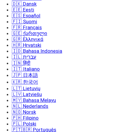
🇩🇰 Dansk
🇪🇪 Eesti
🇪🇸 Español
🇫🇮 Suomi
🇫🇷 Français
🇬🇪 ქართული
🇬🇷 Ελληνικά
🇭🇷 Hrvatski
🇮🇩 Bahasa Indonesia
🇮🇱 עברית
🇮🇳 हिंदी
🇮🇹 Italiano
🇯🇵 日本語
🇰🇷 한국어
🇱🇹 Lietuvių
🇱🇻 Latviešu
🇲🇾 Bahasa Melayu
🇳🇱 Nederlands
🇳🇴 Norsk
🇵🇭 Filipino
🇵🇱 Polski
🇵🇹🇧🇷 Português