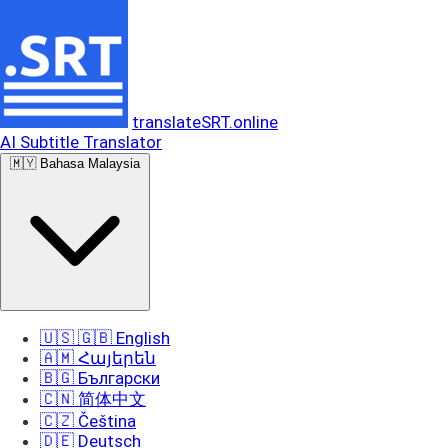
translateSRT.online
AI Subtitle Translator
🇲🇾 Bahasa Malaysia
🇺🇸 🇬🇧 English
🇦🇲 Հայերեն
🇧🇬 Български
🇨🇳 简体中文
🇨🇿 Čeština
🇩🇪 Deutsch