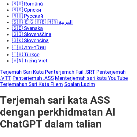
🇷🇴 Română
🇷🇸 Српски
🇷🇺 Русский
🇸🇦 🇪🇬 🇦🇪 🇲🇦 العربية
🇸🇪 Svenska
🇸🇮 Slovenščina
🇸🇰 Slovenčina
🇹🇭 ภาษาไทย
🇹🇷 Türkçe
🇻🇳 Tiếng Việt
Terjemah Sari Kata
Penterjemah Fail .SRT
Penterjemah
.VTT
Penterjemah .ASS
Menterjemah sari kata YouTube
Terjemahan Sari Kata Filem
Soalan Lazim
Terjemah sari kata ASS
dengan perkhidmatan AI
ChatGPT dalam talian