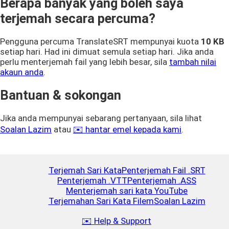
Berapa banyak yang boleh saya
terjemah secara percuma?
Pengguna percuma TranslateSRT mempunyai kuota
10 KB
setiap hari. Had ini dimuat semula setiap hari. Jika anda
perlu menterjemah fail yang lebih besar, sila
tambah nilai
akaun anda
.
Bantuan & sokongan
Jika anda mempunyai sebarang pertanyaan, sila lihat
Soalan Lazim
atau
✉️ hantar emel kepada kami
.
Terjemah Sari Kata
Penterjemah Fail .SRT
Penterjemah .VTT
Penterjemah .ASS
Menterjemah sari kata YouTube
Terjemahan Sari Kata Filem
Soalan Lazim
✉️ Help & Support