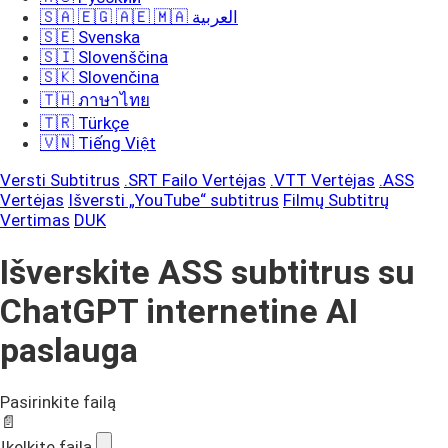
🇸🇦 🇪🇬 🇦🇪 🇲🇦 العربية
🇸🇪 Svenska
🇸🇮 Slovenščina
🇸🇰 Slovenčina
🇹🇭 ภาษาไทย
🇹🇷 Türkçe
🇻🇳 Tiếng Việt
Versti Subtitrus
.SRT Failo Vertėjas
.VTT Vertėjas
.ASS
Vertėjas
Išversti „YouTube“ subtitrus
Filmų Subtitrų
Vertimas
DUK
Išverskite ASS subtitrus su
ChatGPT internetine AI
paslauga
Pasirinkite failą
📄
Įkelkite failą