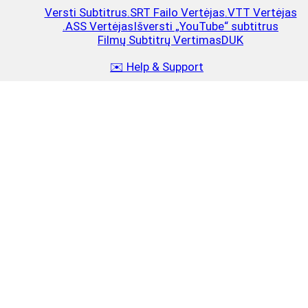
Versti Subtitrus
.SRT Failo Vertėjas
.VTT Vertėjas
.ASS Vertėjas
Išversti „YouTube“ subtitrus
Filmų Subtitrų Vertimas
DUK
✉️ Help & Support
Papildyti
Close
$10
2.5 MB
15–25 filmų arba 30–40 serialo epizodų
Papildyti
$20