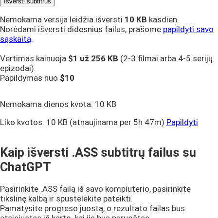
Išversti subtitrus
Nemokama versija leidžia išversti
10 KB
kasdien.
Norėdami išversti didesnius failus, prašome
papildyti savo
sąskaitą
.
Vertimas kainuoja
$1 už
256 KB
(2-3 filmai arba 4-5 serijų
epizodai).
Papildymas nuo
$10
Nemokama dienos kvota:
10 KB
Liko kvotos:
10 KB
(atnaujinama per 5h 47m)
Papildyti
Kaip išversti .ASS subtitrų failus su
ChatGPT
Pasirinkite .ASS failą iš savo kompiuterio, pasirinkite
tikslinę kalbą ir spustelėkite pateikti.
Pamatysite progreso juostą, o rezultato failas bus
atsisiųstas iš karto, kai jis bus paruoštas.