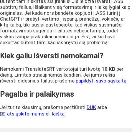
Būtent tam ir skirtas šis įrankis! Jis leidžia išversti .ASS
subtitrų failus, išlaikant visą formatavimą ir laiką lygiai kaip
originalas. Jei kada nors bandėte kopijuoti .ASS turinį į
ChatGPT ir prašyti vertimo į ispanų, prancūzų, vokiečių ar
kitą kalbą, tikriausiai pastebėjote, kad viskas susimaišo -
formatavimas sugenda ir eilutės nebesutampa, todėl
viskas tampa praktiškai nenaudinga. Šis įrankis buvo
sukurtas būtent tam, kad išspręstų šią problemą!
Kiek galiu išversti nemokamai?
Nemokami TranslateSRT vartotojai turi kvotą
10 KB
per
dieną. Limitas atnaujinamas kasdien. Jei jums reikia
išversti didesnius failus, prašome
papildyti savo sąskaitą
.
Pagalba ir palaikymas
Jei turite klausimų, prašome peržiūrėti
DUK
arba
✉️ atsiųskite mums el. laišką
.