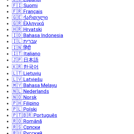
🇫🇮 Suomi
🇫🇷 Français
🇬🇪 ქართული
🇬🇷 Ελληνικά
🇭🇷 Hrvatski
🇮🇩 Bahasa Indonesia
🇮🇱 עברית
🇮🇳 हिंदी
🇮🇹 Italiano
🇯🇵 日本語
🇰🇷 한국어
🇱🇹 Lietuvių
🇱🇻 Latviešu
🇲🇾 Bahasa Melayu
🇳🇱 Nederlands
🇳🇴 Norsk
🇵🇭 Filipino
🇵🇱 Polski
🇵🇹🇧🇷 Português
🇷🇴 Română
🇷🇸 Српски
🇷🇺 Русский