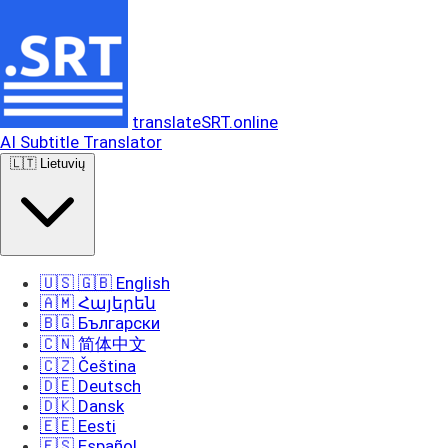
translateSRT.online
AI Subtitle Translator
🇱🇹 Lietuvių
🇺🇸 🇬🇧 English
🇦🇲 Հայերեն
🇧🇬 Български
🇨🇳 简体中文
🇨🇿 Čeština
🇩🇪 Deutsch
🇩🇰 Dansk
🇪🇪 Eesti
🇪🇸 Español