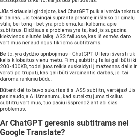
Jūs tikriausiai girdėjote, kad ChatGPT puikiai verčia tekstus
ir dainas. Jis teisingai supranta prasmę ir išlaiko originalų
stilių bei toną - bet yra problema, kai kalbama apie
subtitrus. Didžiausia problema yra ta, kad jis sugadina
kiekvienos eilutės laiką .ASS failuose, kas iš esmės daro
vertimus nenaudingus tikriems subtitrams.
Be to, yra dydžio apribojimas - ChatGPT UI leis išversti tik
kelis kilobaitus vienu metu. Filmų subtitrų failai gali būti iki
200-400KB, todėl juos reikia suskaidyti į mažesnes dalis ir
versti po truputį, kas gali būti varginantis darbas, jei tai
daroma rankiniu būdu.
Būtent dėl to buvo sukurtas šis .ASS subtitrų vertėjas! Jis
pasinaudoja AI išmanumu, kad suteiktų jums tikslius
subtitrų vertimus, tuo pačiu išsprendžiant abi šias
problemas.
Ar ChatGPT geresnis subtitrams nei
Google Translate?