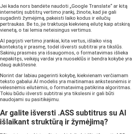
Jei kada nors bandėte naudoti „Google Translate“ ar kitą
internetinį subtitrų vertimo įrankį, žinote, kad jie gali
sugadinti žymėjimą, pakeisti laiko kodus ir eilučių
pertraukas. Be to, jie traktuoja kiekvieną eilutę kaip atskirą
vienetą, o tai lemia neteisingus vertimus.
AI pagrįsti vertimo įrankiai, kita vertus, išlaiko visą
kontekstą ir prasmę, todėl išversti subtitrai yra tikslūs.
Sakinių prasmės yra išsaugomos, o formatavimas išlieka
nepakitęs, veikėjų vardai yra nuoseklūs ir bendra kokybė yra
daug aukštesnė.
Norint dar labiau pagerinti kokybę, kiekvienam verčiamam
teksto gabalui AI modelis yra maitinamas ankstesnėmis ir
vėlesnėmis eilutėmis, o formatavimą patikrina algoritmas.
Tokiu būdu išversti subtitrai yra tikslesni ir gali būti
naudojami su pasitikėjimu.
Ar galite išversti .ASS subtitrus su AI
išlaikant struktūrą ir žymėjimą?