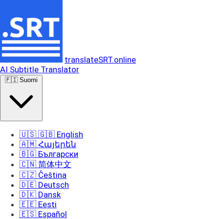
translateSRT.online
AI Subtitle Translator
🇫🇮 Suomi
🇺🇸 🇬🇧 English
🇦🇲 Հայերեն
🇧🇬 Български
🇨🇳 简体中文
🇨🇿 Čeština
🇩🇪 Deutsch
🇩🇰 Dansk
🇪🇪 Eesti
🇪🇸 Español