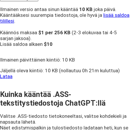
Ilmainen versio antaa sinun kääntää
10 KB
joka päivä.
Kääntääksesi suurempia tiedostoja, ole hyvä ja
lisää saldoa
tilillesi
.
Käännös maksaa
$1 per
256 KB
(2-3 elokuvaa tai 4-5
sarjan jaksoa).
Lisää saldoa alkaen
$10
Ilmainen päivittäinen kiintiö:
10 KB
Jäljellä oleva kiintiö:
10 KB
(nollautuu 0h 21m kuluttua)
Lataa
Kuinka kääntää .ASS-
tekstitystiedostoja ChatGPT:llä
Valitse .ASS-tiedosto tietokoneeltasi, valitse kohdekieli ja
napsauta lähetä.
Näet edistymispalkin ja tulostiedosto ladataan heti, kun se