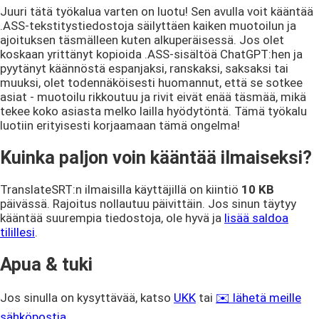
Juuri tätä työkalua varten on luotu! Sen avulla voit kääntää
.ASS-tekstitystiedostoja säilyttäen kaiken muotoilun ja
ajoituksen täsmälleen kuten alkuperäisessä. Jos olet
koskaan yrittänyt kopioida .ASS-sisältöä ChatGPT:hen ja
pyytänyt käännöstä espanjaksi, ranskaksi, saksaksi tai
muuksi, olet todennäköisesti huomannut, että se sotkee
asiat - muotoilu rikkoutuu ja rivit eivät enää täsmää, mikä
tekee koko asiasta melko lailla hyödytöntä. Tämä työkalu
luotiin erityisesti korjaamaan tämä ongelma!
Kuinka paljon voin kääntää ilmaiseksi?
TranslateSRT:n ilmaisilla käyttäjillä on kiintiö
10 KB
päivässä. Rajoitus nollautuu päivittäin. Jos sinun täytyy
kääntää suurempia tiedostoja, ole hyvä ja
lisää saldoa
tilillesi
.
Apua & tuki
Jos sinulla on kysyttävää, katso
UKK
tai
✉️ lähetä meille
sähköpostia
.