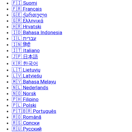
🇫🇮 Suomi
🇫🇷 Français
🇬🇪 ქართული
🇬🇷 Ελληνικά
🇭🇷 Hrvatski
🇮🇩 Bahasa Indonesia
🇮🇱 עברית
🇮🇳 हिंदी
🇮🇹 Italiano
🇯🇵 日本語
🇰🇷 한국어
🇱🇹 Lietuvių
🇱🇻 Latviešu
🇲🇾 Bahasa Melayu
🇳🇱 Nederlands
🇳🇴 Norsk
🇵🇭 Filipino
🇵🇱 Polski
🇵🇹🇧🇷 Português
🇷🇴 Română
🇷🇸 Српски
🇷🇺 Русский