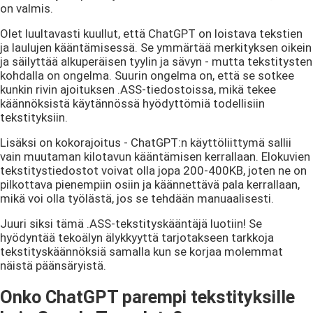
on valmis.
Olet luultavasti kuullut, että ChatGPT on loistava tekstien
ja laulujen kääntämisessä. Se ymmärtää merkityksen oikein
ja säilyttää alkuperäisen tyylin ja sävyn - mutta tekstitysten
kohdalla on ongelma. Suurin ongelma on, että se sotkee
kunkin rivin ajoituksen .ASS-tiedostoissa, mikä tekee
käännöksistä käytännössä hyödyttömiä todellisiin
tekstityksiin.
Lisäksi on kokorajoitus - ChatGPT:n käyttöliittymä sallii
vain muutaman kilotavun kääntämisen kerrallaan. Elokuvien
tekstitystiedostot voivat olla jopa 200-400KB, joten ne on
pilkottava pienempiin osiin ja käännettävä pala kerrallaan,
mikä voi olla työlästä, jos se tehdään manuaalisesti.
Juuri siksi tämä .ASS-tekstityskääntäjä luotiin! Se
hyödyntää tekoälyn älykkyyttä tarjotakseen tarkkoja
tekstityskäännöksiä samalla kun se korjaa molemmat
näistä päänsäryistä.
Onko ChatGPT parempi tekstityksille