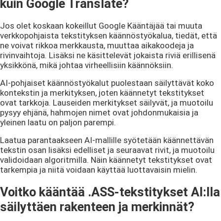
kuin Google Translate?
Jos olet koskaan kokeillut Google Kääntäjää tai muuta
verkkopohjaista tekstityksen käännöstyökalua, tiedät, että
ne voivat rikkoa merkkausta, muuttaa aikakoodeja ja
rivinvaihtoja. Lisäksi ne käsittelevät jokaista riviä erillisenä
yksikkönä, mikä johtaa virheellisiin käännöksiin.
AI-pohjaiset käännöstyökalut puolestaan säilyttävät koko
kontekstin ja merkityksen, joten käännetyt tekstitykset
ovat tarkkoja. Lauseiden merkitykset säilyvät, ja muotoilu
pysyy ehjänä, hahmojen nimet ovat johdonmukaisia ja
yleinen laatu on paljon parempi.
Laatua parantaakseen AI-mallille syötetään käännettävän
tekstin osan lisäksi edelliset ja seuraavat rivit, ja muotoilu
validoidaan algoritmilla. Näin käännetyt tekstitykset ovat
tarkempia ja niitä voidaan käyttää luottavaisin mielin.
Voitko kääntää .ASS-tekstitykset AI:lla
säilyttäen rakenteen ja merkinnät?