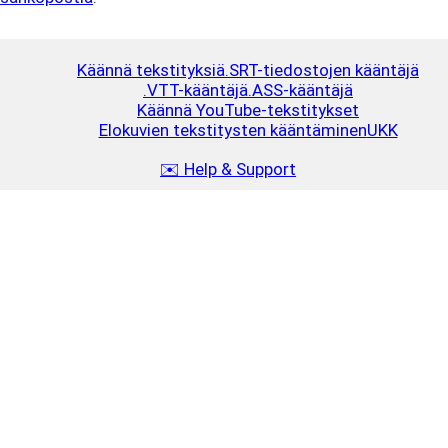
Käännä tekstityksiä
.SRT-tiedostojen kääntäjä
.VTT-kääntäjä
.ASS-kääntäjä
Käännä YouTube-tekstitykset
Elokuvien tekstitysten kääntäminen
UKK
✉️ Help & Support
Lataa
Close
$10
2.5 MB
15–25 elokuvaa tai 30–40 sarjajaksoa