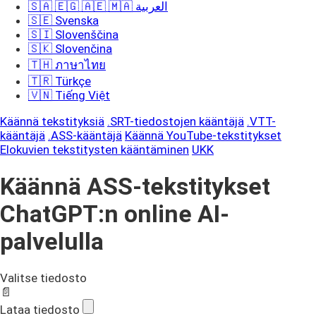
🇸🇦 🇪🇬 🇦🇪 🇲🇦 العربية
🇸🇪 Svenska
🇸🇮 Slovenščina
🇸🇰 Slovenčina
🇹🇭 ภาษาไทย
🇹🇷 Türkçe
🇻🇳 Tiếng Việt
Käännä tekstityksiä
.SRT-tiedostojen kääntäjä
.VTT-
kääntäjä
.ASS-kääntäjä
Käännä YouTube-tekstitykset
Elokuvien tekstitysten kääntäminen
UKK
Käännä ASS-tekstitykset
ChatGPT:n online AI-
palvelulla
Valitse tiedosto
📄
Lataa tiedosto